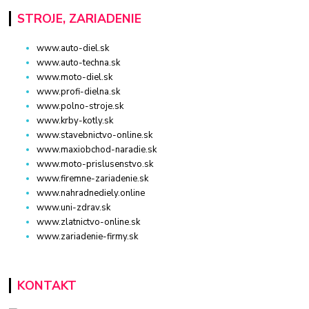
STROJE, ZARIADENIE
www.auto-diel.sk
www.auto-techna.sk
www.moto-diel.sk
www.profi-dielna.sk
www.polno-stroje.sk
www.krby-kotly.sk
www.stavebnictvo-online.sk
www.maxiobchod-naradie.sk
www.moto-prislusenstvo.sk
www.firemne-zariadenie.sk
www.nahradnediely.online
www.uni-zdrav.sk
www.zlatnictvo-online.sk
www.zariadenie-firmy.sk
KONTAKT