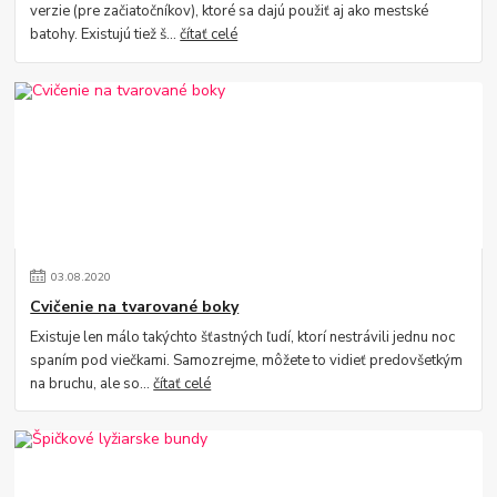
verzie (pre začiatočníkov), ktoré sa dajú použiť aj ako mestské
batohy. Existujú tiež š...
čítať celé
03
.
08
.
2020
Cvičenie na tvarované boky
Existuje len málo takýchto šťastných ľudí, ktorí nestrávili jednu noc
spaním pod viečkami. Samozrejme, môžete to vidieť predovšetkým
na bruchu, ale so...
čítať celé