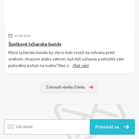
03
.
08
.
2020
Špičkové lyžiarske bundy
Ktorú lyžiarsku bundu by ste si mali zvoliť na ochranu pred
snehom, mrazom alebo vetrom, byť milí súčasne a umožniť vám
pohodlný pohyb na svahu? Bez o...
čítať celé
Zobraziť všetky články
Prihlásiť sa