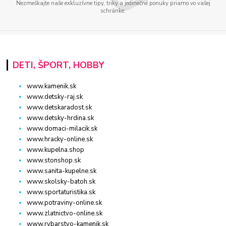
Nezmeškajte naše exkluzívne tipy, triky a jedinečné ponuky priamo vo vašej
schránke.
DETI, ŠPORT, HOBBY
www.kamenik.sk
www.detsky-raj.sk
www.detskaradost.sk
www.detsky-hrdina.sk
www.domaci-milacik.sk
www.hracky-online.sk
www.kupelna.shop
www.stonshop.sk
www.sanita-kupelne.sk
www.skolsky-batoh.sk
www.sportaturistika.sk
www.potraviny-online.sk
www.zlatnictvo-online.sk
www.rybarstvo-kamenik.sk