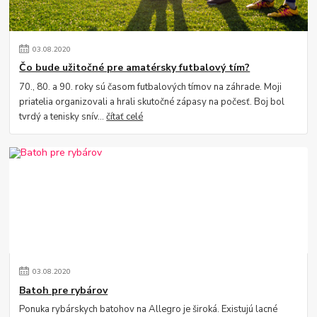
03
.
08
.
2020
Čo bude užitočné pre amatérsky futbalový tím?
70., 80. a 90. roky sú časom futbalových tímov na záhrade. Moji
priatelia organizovali a hrali skutočné zápasy na počesť. Boj bol
tvrdý a tenisky snív...
čítať celé
03
.
08
.
2020
Batoh pre rybárov
Ponuka rybárskych batohov na Allegro je široká. Existujú lacné