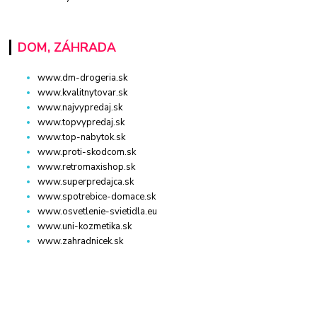
DOM, ZÁHRADA
www.dm-drogeria.sk
www.kvalitnytovar.sk
www.najvypredaj.sk
www.topvypredaj.sk
www.top-nabytok.sk
www.proti-skodcom.sk
www.retromaxishop.sk
www.superpredajca.sk
www.spotrebice-domace.sk
www.osvetlenie-svietidla.eu
www.uni-kozmetika.sk
www.zahradnicek.sk