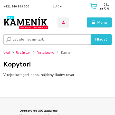
0
ks
EUR
+421 940 949 000
za
0 €
Menu
Hľadať
Úvod
Rybárstvo
Príslušenstvo
Kopytori
Kopytori
V tejto kategórii nebol nájdený žiadny tovar.
Doprava od 30€ zadarmo