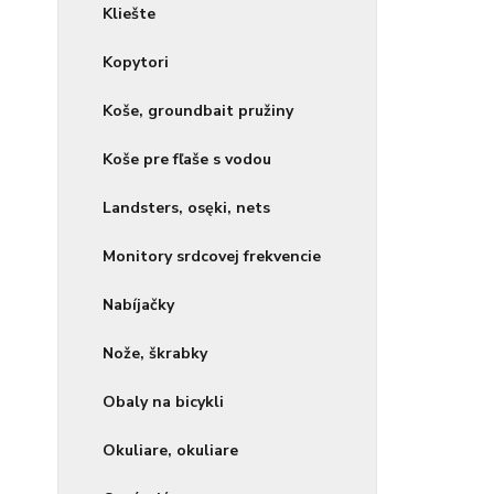
Kliešte
Kopytori
Koše, groundbait pružiny
Koše pre fľaše s vodou
Landsters, osęki, nets
Monitory srdcovej frekvencie
Nabíjačky
Nože, škrabky
Obaly na bicykli
Okuliare, okuliare