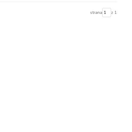
strana
z 1