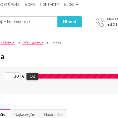
ODSTÚPENIE
GDPR
KONTAKTY
BLOG
Neviet
Hľadať
+421
Rybárstvo
Príslušenstvo
Vodca
ca
€
Od
šie
Najlacnejšie
Najdrahšie