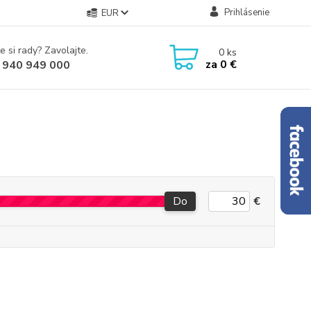
Prihlásenie
EUR
e si rady? Zavolajte.
0
ks
za
0 €
 940 949 000
Do
€