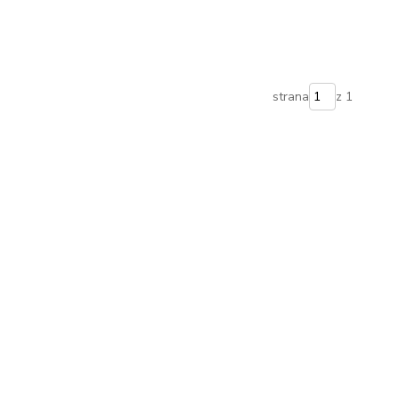
strana
z 1