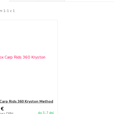
m 1-1 z 1
Carp Rids 360 Kryston Method
 €
do 3-7 dní
bez DPH