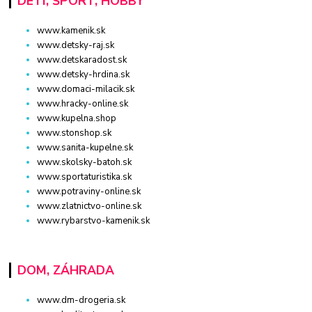
DETI, ŠPORT, HOBBY
www.kamenik.sk
www.detsky-raj.sk
www.detskaradost.sk
www.detsky-hrdina.sk
www.domaci-milacik.sk
www.hracky-online.sk
www.kupelna.shop
www.stonshop.sk
www.sanita-kupelne.sk
www.skolsky-batoh.sk
www.sportaturistika.sk
www.potraviny-online.sk
www.zlatnictvo-online.sk
www.rybarstvo-kamenik.sk
DOM, ZÁHRADA
www.dm-drogeria.sk