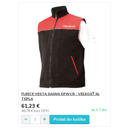
FLEECE VESTA DAIWA DFWCR - VEĽKOSŤ XL
TEPLA
61,23 €
do 3-7 dní
49,78 €
bez DPH
Pridať do košíka