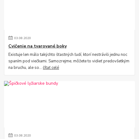
03
.
08
.
2020
Cvičenie na tvarované boky
Existuje len málo takýchto šťastných ľudí, ktorí nestrávili jednu noc
spaním pod viečkami. Samozrejme, môžete to vidieť predovšetkým
na bruchu, ale so...
čítať celé
03
.
08
.
2020