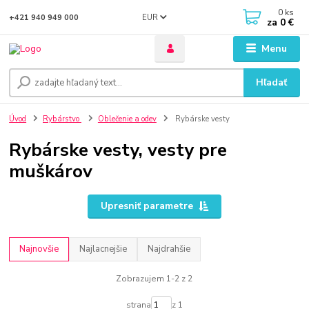
0
ks
EUR
+421 940 949 000
za
0 €
Menu
Hľadať
Úvod
Rybárstvo
Oblečenie a odev
Rybárske vesty
Rybárske vesty, vesty pre
muškárov
Upresniť parametre
Najnovšie
Najlacnejšie
Najdrahšie
Zobrazujem 1-2 z 2
strana
z 1