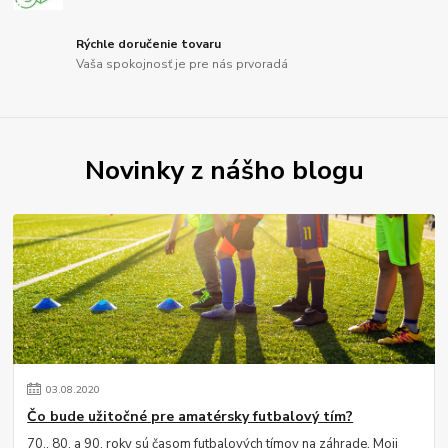
Rýchle doručenie tovaru
Vaša spokojnosť je pre nás prvoradá
Novinky z nášho blogu
03
.
08
.
2020
Čo bude užitočné pre amatérsky futbalový tím?
70., 80. a 90. roky sú časom futbalových tímov na záhrade. Moji