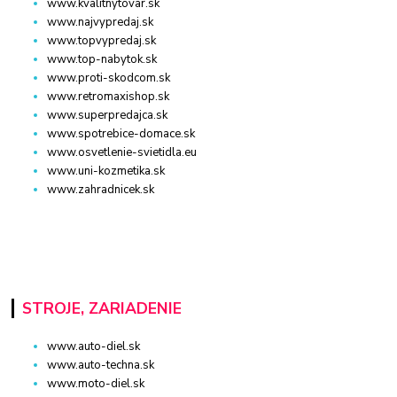
www.kvalitnytovar.sk
www.najvypredaj.sk
www.topvypredaj.sk
www.top-nabytok.sk
www.proti-skodcom.sk
www.retromaxishop.sk
www.superpredajca.sk
www.spotrebice-domace.sk
www.osvetlenie-svietidla.eu
www.uni-kozmetika.sk
www.zahradnicek.sk
STROJE, ZARIADENIE
www.auto-diel.sk
www.auto-techna.sk
www.moto-diel.sk