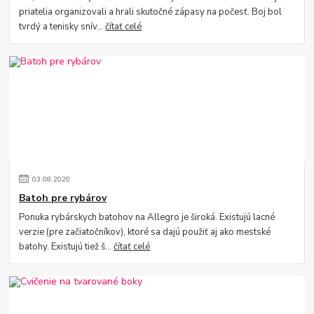
priatelia organizovali a hrali skutočné zápasy na počesť. Boj bol
tvrdý a tenisky snív...
čítať celé
03
.
08
.
2020
Batoh pre rybárov
Ponuka rybárskych batohov na Allegro je široká. Existujú lacné
verzie (pre začiatočníkov), ktoré sa dajú použiť aj ako mestské
batohy. Existujú tiež š...
čítať celé