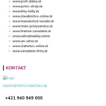
www.profi-dielna.sk
www.polno-stroje.sk
www.krby-kotly.sk
www.stavebnictvo-online.sk
www.maxiobchod-naradie.sk
www.moto-prislusenstvo.sk
www.firemne-zariadenie.sk
www.nahradnediely.online
www.uni-zdrav.sk
www.zlatnictvo-online.sk
www.zariadenie-firmy.sk
KONTAKT
WWW.SPORTATURISTIKA.SK
+421 940 949 000