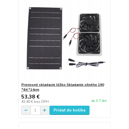
Prenosné skladacie lôžko Skladanie silného 190
*64 *14cm
53,38 €
do 3-7 dní
43,40 €
bez DPH
Pridať do košíka