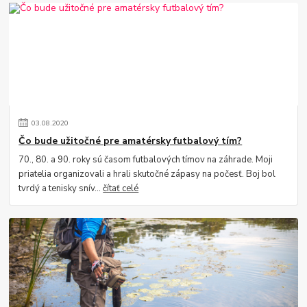
03
.
08
.
2020
Čo bude užitočné pre amatérsky futbalový tím?
70., 80. a 90. roky sú časom futbalových tímov na záhrade. Moji
priatelia organizovali a hrali skutočné zápasy na počesť. Boj bol
tvrdý a tenisky snív...
čítať celé