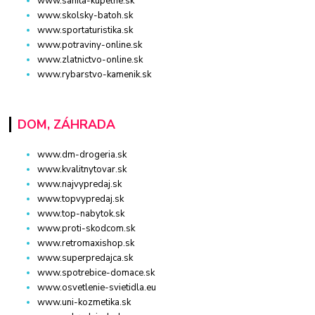
www.sanita-kupelne.sk
www.skolsky-batoh.sk
www.sportaturistika.sk
www.potraviny-online.sk
www.zlatnictvo-online.sk
www.rybarstvo-kamenik.sk
DOM, ZÁHRADA
www.dm-drogeria.sk
www.kvalitnytovar.sk
www.najvypredaj.sk
www.topvypredaj.sk
www.top-nabytok.sk
www.proti-skodcom.sk
www.retromaxishop.sk
www.superpredajca.sk
www.spotrebice-domace.sk
www.osvetlenie-svietidla.eu
www.uni-kozmetika.sk