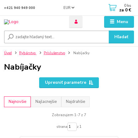
0
ks
EUR
+421 940 949 000
za
0 €
Menu
Hľadať
Úvod
Rybárstvo
Príslušenstvo
Nabíjačky
Nabíjačky
Upresniť parametre
Najnovšie
Najlacnejšie
Najdrahšie
Zobrazujem 1-7 z 7
strana
z 1