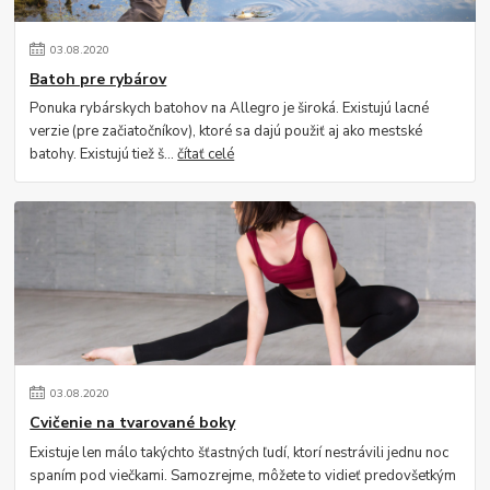
03
.
08
.
2020
Batoh pre rybárov
Ponuka rybárskych batohov na Allegro je široká. Existujú lacné
verzie (pre začiatočníkov), ktoré sa dajú použiť aj ako mestské
batohy. Existujú tiež š...
čítať celé
03
.
08
.
2020
Cvičenie na tvarované boky
Existuje len málo takýchto šťastných ľudí, ktorí nestrávili jednu noc
spaním pod viečkami. Samozrejme, môžete to vidieť predovšetkým