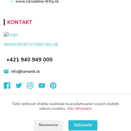
www.zariadenie-firmy.sk
KONTAKT
WWW.SPORTATURISTIKA.SK
+421 940 949 000
info@kamenik.sk
Tieto webové stránky využívajú na poskytovanie svojich služieb
súbory cookies.
Viac informácií
.
© 2024 Všetky práva vyhradené KAMENIK.SK
Vytvorené na
Eshop-rychlo.sk
Súhlasím
Nastavenia