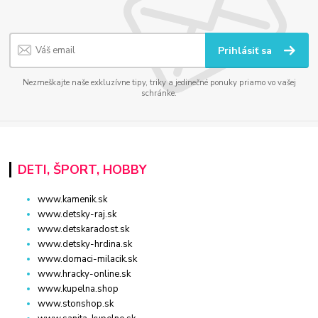
Prihlásiť sa
Nezmeškajte naše exkluzívne tipy, triky a jedinečné ponuky priamo vo vašej
schránke.
DETI, ŠPORT, HOBBY
www.kamenik.sk
www.detsky-raj.sk
www.detskaradost.sk
www.detsky-hrdina.sk
www.domaci-milacik.sk
www.hracky-online.sk
www.kupelna.shop
www.stonshop.sk