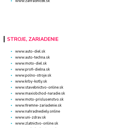
www.zahradnicek.sk
STROJE, ZARIADENIE
www.auto-diel.sk
www.auto-techna.sk
www.moto-diel.sk
www.profi-dielna.sk
www.polno-stroje.sk
www.krby-kotly.sk
www.stavebnictvo-online.sk
www.maxiobchod-naradie.sk
www.moto-prislusenstvo.sk
www.firemne-zariadenie.sk
www.nahradnediely.online
www.uni-zdrav.sk
www.zlatnictvo-online.sk