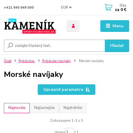
0
ks
EUR
+421 940 949 000
za
0 €
Menu
Hľadať
Úvod
Rybárstvo
Rybárske navijaky
Morské navíjaky
Morské navíjaky
Upresniť parametre
Najnovšie
Najlacnejšie
Najdrahšie
Zobrazujem 1-3 z 3
strana
z 1