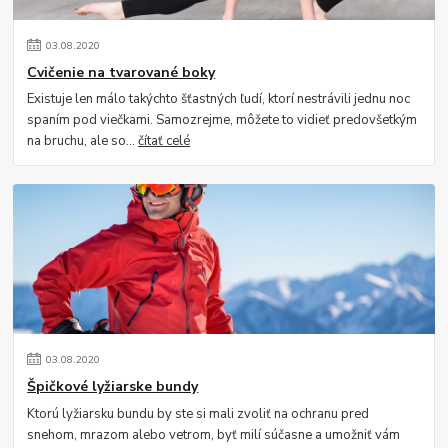
03
.
08
.
2020
Cvičenie na tvarované boky
Existuje len málo takýchto šťastných ľudí, ktorí nestrávili jednu noc
spaním pod viečkami. Samozrejme, môžete to vidieť predovšetkým
na bruchu, ale so...
čítať celé
03
.
08
.
2020
Špičkové lyžiarske bundy
Ktorú lyžiarsku bundu by ste si mali zvoliť na ochranu pred
snehom, mrazom alebo vetrom, byť milí súčasne a umožniť vám