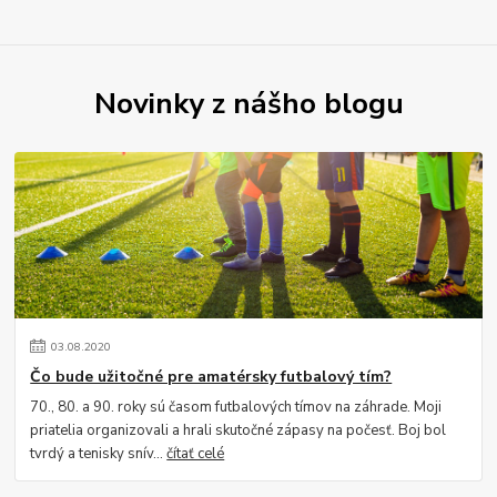
Novinky z nášho blogu
03
.
08
.
2020
Čo bude užitočné pre amatérsky futbalový tím?
70., 80. a 90. roky sú časom futbalových tímov na záhrade. Moji
priatelia organizovali a hrali skutočné zápasy na počesť. Boj bol
tvrdý a tenisky snív...
čítať celé