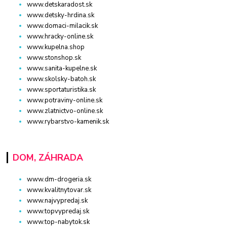
www.detskaradost.sk
www.detsky-hrdina.sk
www.domaci-milacik.sk
www.hracky-online.sk
www.kupelna.shop
www.stonshop.sk
www.sanita-kupelne.sk
www.skolsky-batoh.sk
www.sportaturistika.sk
www.potraviny-online.sk
www.zlatnictvo-online.sk
www.rybarstvo-kamenik.sk
DOM, ZÁHRADA
www.dm-drogeria.sk
www.kvalitnytovar.sk
www.najvypredaj.sk
www.topvypredaj.sk
www.top-nabytok.sk