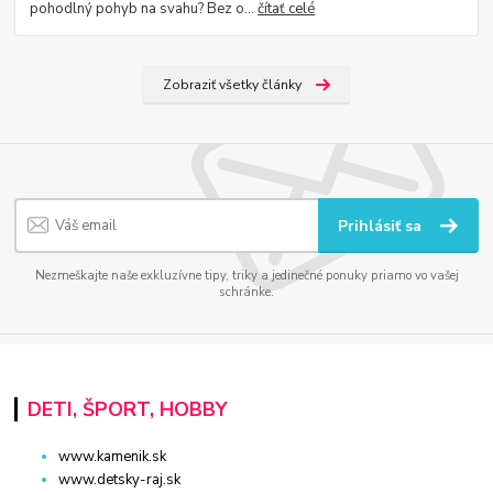
pohodlný pohyb na svahu? Bez o...
čítať celé
Zobraziť všetky články
Prihlásiť sa
Nezmeškajte naše exkluzívne tipy, triky a jedinečné ponuky priamo vo vašej
schránke.
DETI, ŠPORT, HOBBY
www.kamenik.sk
www.detsky-raj.sk