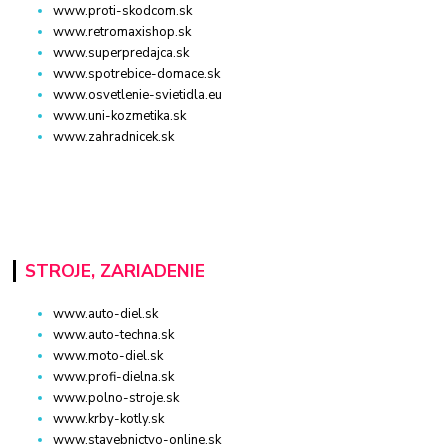
www.proti-skodcom.sk
www.retromaxishop.sk
www.superpredajca.sk
www.spotrebice-domace.sk
www.osvetlenie-svietidla.eu
www.uni-kozmetika.sk
www.zahradnicek.sk
STROJE, ZARIADENIE
www.auto-diel.sk
www.auto-techna.sk
www.moto-diel.sk
www.profi-dielna.sk
www.polno-stroje.sk
www.krby-kotly.sk
www.stavebnictvo-online.sk