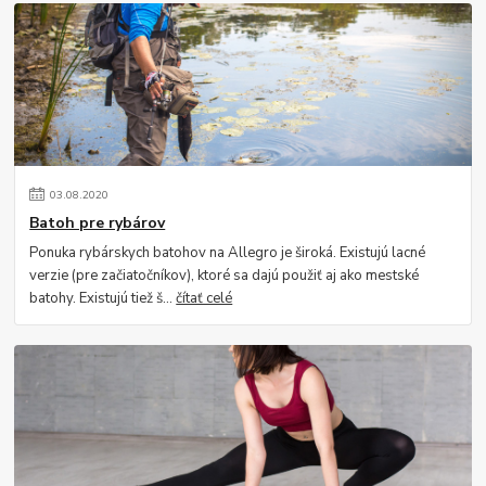
03
.
08
.
2020
Batoh pre rybárov
Ponuka rybárskych batohov na Allegro je široká. Existujú lacné
verzie (pre začiatočníkov), ktoré sa dajú použiť aj ako mestské
batohy. Existujú tiež š...
čítať celé