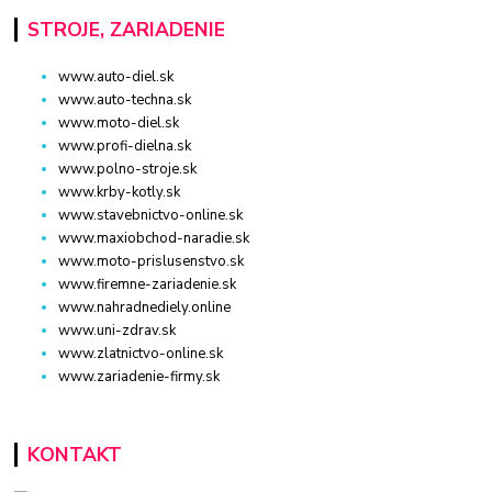
STROJE, ZARIADENIE
www.auto-diel.sk
www.auto-techna.sk
www.moto-diel.sk
www.profi-dielna.sk
www.polno-stroje.sk
www.krby-kotly.sk
www.stavebnictvo-online.sk
www.maxiobchod-naradie.sk
www.moto-prislusenstvo.sk
www.firemne-zariadenie.sk
www.nahradnediely.online
www.uni-zdrav.sk
www.zlatnictvo-online.sk
www.zariadenie-firmy.sk
KONTAKT