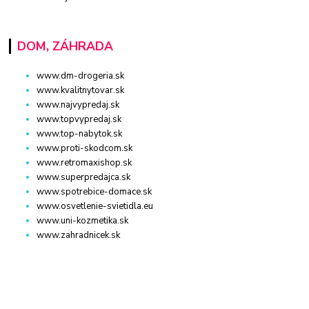
DOM, ZÁHRADA
www.dm-drogeria.sk
www.kvalitnytovar.sk
www.najvypredaj.sk
www.topvypredaj.sk
www.top-nabytok.sk
www.proti-skodcom.sk
www.retromaxishop.sk
www.superpredajca.sk
www.spotrebice-domace.sk
www.osvetlenie-svietidla.eu
www.uni-kozmetika.sk
www.zahradnicek.sk