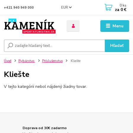
0
ks
EUR
+421 940 949 000
za
0 €
Menu
Hľadať
Úvod
Rybárstvo
Príslušenstvo
Kliešte
Kliešte
V tejto kategórii nebol nájdený žiadny tovar.
Doprava od 30€ zadarmo