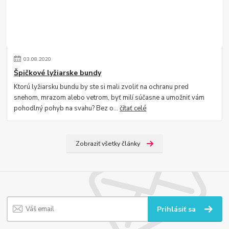
03
.
08
.
2020
Špičkové lyžiarske bundy
Ktorú lyžiarsku bundu by ste si mali zvoliť na ochranu pred
snehom, mrazom alebo vetrom, byť milí súčasne a umožniť vám
pohodlný pohyb na svahu? Bez o...
čítať celé
Zobraziť všetky články
Prihlásiť sa