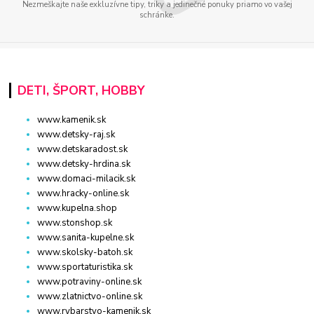
Nezmeškajte naše exkluzívne tipy, triky a jedinečné ponuky priamo vo vašej
schránke.
DETI, ŠPORT, HOBBY
www.kamenik.sk
www.detsky-raj.sk
www.detskaradost.sk
www.detsky-hrdina.sk
www.domaci-milacik.sk
www.hracky-online.sk
www.kupelna.shop
www.stonshop.sk
www.sanita-kupelne.sk
www.skolsky-batoh.sk
www.sportaturistika.sk
www.potraviny-online.sk
www.zlatnictvo-online.sk
www.rybarstvo-kamenik.sk