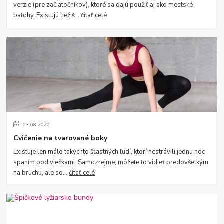
verzie (pre začiatočníkov), ktoré sa dajú použiť aj ako mestské
batohy. Existujú tiež š...
čítať celé
03
.
08
.
2020
Cvičenie na tvarované boky
Existuje len málo takýchto šťastných ľudí, ktorí nestrávili jednu noc
spaním pod viečkami. Samozrejme, môžete to vidieť predovšetkým
na bruchu, ale so...
čítať celé