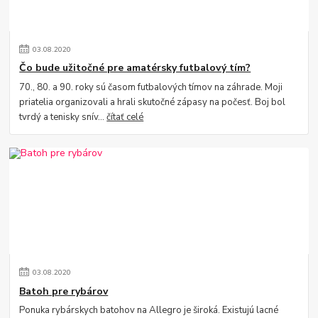
03
.
08
.
2020
Čo bude užitočné pre amatérsky futbalový tím?
70., 80. a 90. roky sú časom futbalových tímov na záhrade. Moji
priatelia organizovali a hrali skutočné zápasy na počesť. Boj bol
tvrdý a tenisky snív...
čítať celé
03
.
08
.
2020
Batoh pre rybárov
Ponuka rybárskych batohov na Allegro je široká. Existujú lacné