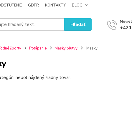
ODSTÚPENIE
GDPR
KONTAKTY
BLOG
Neviet
Hľadať
+421
odné športy
Potápanie
Masky plutvy
Masky
ky
ategórii nebol nájdený žiadny tovar.