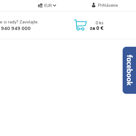
Prihlásenie
EUR
e si rady? Zavolajte.
0
ks
za
0 €
 940 949 000