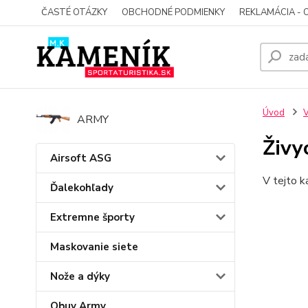
ČASTÉ OTÁZKY
OBCHODNÉ PODMIENKY
REKLAMÁCIA - 
Úvod
V
ARMY
Živy
Airsoft ASG
V tejto k
Ďalekohľady
Extremne športy
Maskovanie siete
Nože a dýky
Obuv Army