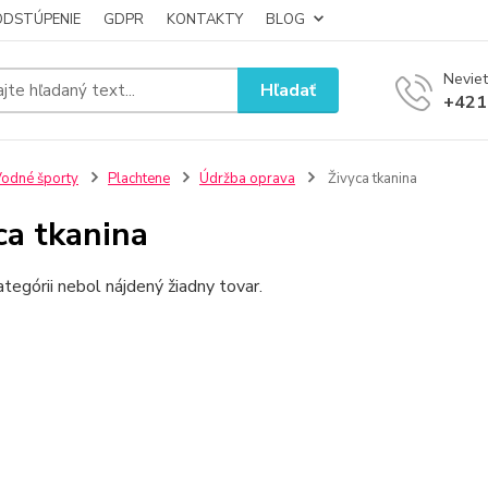
ODSTÚPENIE
GDPR
KONTAKTY
BLOG
Neviet
Hľadať
+421
odné športy
Plachtene
Údržba oprava
Živyca tkanina
ca tkanina
ategórii nebol nájdený žiadny tovar.