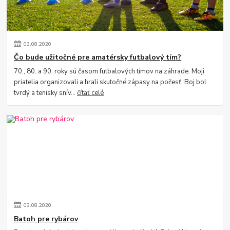
03
.
08
.
2020
Čo bude užitočné pre amatérsky futbalový tím?
70., 80. a 90. roky sú časom futbalových tímov na záhrade. Moji
priatelia organizovali a hrali skutočné zápasy na počesť. Boj bol
tvrdý a tenisky snív...
čítať celé
03
.
08
.
2020
Batoh pre rybárov