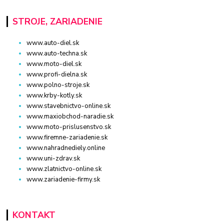
STROJE, ZARIADENIE
www.auto-diel.sk
www.auto-techna.sk
www.moto-diel.sk
www.profi-dielna.sk
www.polno-stroje.sk
www.krby-kotly.sk
www.stavebnictvo-online.sk
www.maxiobchod-naradie.sk
www.moto-prislusenstvo.sk
www.firemne-zariadenie.sk
www.nahradnediely.online
www.uni-zdrav.sk
www.zlatnictvo-online.sk
www.zariadenie-firmy.sk
KONTAKT