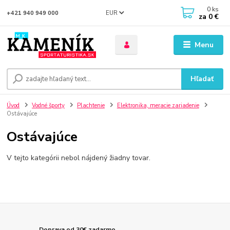
0
ks
EUR
+421 940 949 000
za
0 €
Menu
Hľadať
Úvod
Vodné športy
Plachtenie
Elektronika, meracie zariadenie
Ostávajúce
Ostávajúce
V tejto kategórii nebol nájdený žiadny tovar.
Doprava od 30€ zadarmo