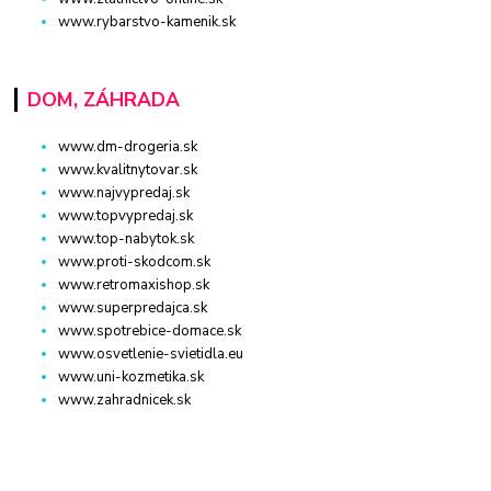
www.rybarstvo-kamenik.sk
DOM, ZÁHRADA
www.dm-drogeria.sk
www.kvalitnytovar.sk
www.najvypredaj.sk
www.topvypredaj.sk
www.top-nabytok.sk
www.proti-skodcom.sk
www.retromaxishop.sk
www.superpredajca.sk
www.spotrebice-domace.sk
www.osvetlenie-svietidla.eu
www.uni-kozmetika.sk
www.zahradnicek.sk