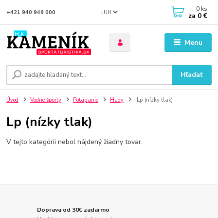
0
ks
EUR
+421 940 949 000
za
0 €
Menu
Hľadať
Úvod
Vodné športy
Potápanie
Hady
Lp (nízky tlak)
Lp (nízky tlak)
V tejto kategórii nebol nájdený žiadny tovar.
Doprava od 30€ zadarmo