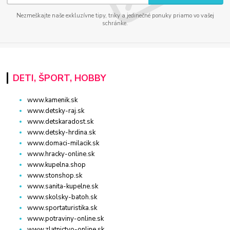
Nezmeškajte naše exkluzívne tipy, triky a jedinečné ponuky priamo vo vašej
schránke.
DETI, ŠPORT, HOBBY
www.kamenik.sk
www.detsky-raj.sk
www.detskaradost.sk
www.detsky-hrdina.sk
www.domaci-milacik.sk
www.hracky-online.sk
www.kupelna.shop
www.stonshop.sk
www.sanita-kupelne.sk
www.skolsky-batoh.sk
www.sportaturistika.sk
www.potraviny-online.sk
www.zlatnictvo-online.sk