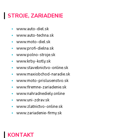
STROJE, ZARIADENIE
www.auto-diel.sk
www.auto-techna.sk
www.moto-diel.sk
www.profi-dielna.sk
www.polno-stroje.sk
www.krby-kotly.sk
www.stavebnictvo-online.sk
www.maxiobchod-naradie.sk
www.moto-prislusenstvo.sk
www.firemne-zariadenie.sk
www.nahradnediely.online
www.uni-zdrav.sk
www.zlatnictvo-online.sk
www.zariadenie-firmy.sk
KONTAKT