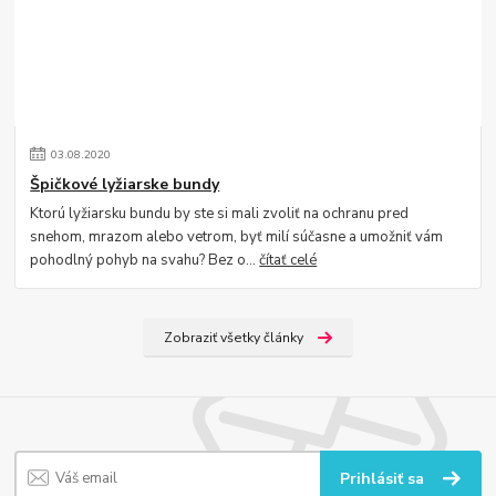
03
.
08
.
2020
Špičkové lyžiarske bundy
Ktorú lyžiarsku bundu by ste si mali zvoliť na ochranu pred
snehom, mrazom alebo vetrom, byť milí súčasne a umožniť vám
pohodlný pohyb na svahu? Bez o...
čítať celé
Zobraziť všetky články
Prihlásiť sa