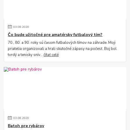
03
.
08
.
2020
Čo bude užitočné pre amatérsky futbalový tím?
70., 80. a 90. roky sú časom futbalových tímov na záhrade. Moji
priatelia organizovali a hrali skutočné zápasy na počesť. Boj bol
tvrdý a tenisky snív...
čítať celé
03
.
08
.
2020
Batoh pre rybárov