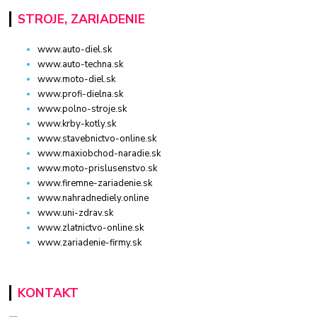
STROJE, ZARIADENIE
www.auto-diel.sk
www.auto-techna.sk
www.moto-diel.sk
www.profi-dielna.sk
www.polno-stroje.sk
www.krby-kotly.sk
www.stavebnictvo-online.sk
www.maxiobchod-naradie.sk
www.moto-prislusenstvo.sk
www.firemne-zariadenie.sk
www.nahradnediely.online
www.uni-zdrav.sk
www.zlatnictvo-online.sk
www.zariadenie-firmy.sk
KONTAKT