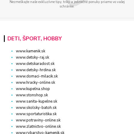
Nezmeškajte naše exkluzívne tipy, triky a jedinečné ponuky priamo vo vašej
schránke.
DETI, ŠPORT, HOBBY
www.kamenik.sk
www.detsky-raj.sk
www.detskaradost.sk
www.detsky-hrdina.sk
www.domaci-milacik.sk
www.hracky-online.sk
www.kupelna.shop
www.stonshop.sk
www.sanita-kupelne.sk
www.skolsky-batoh.sk
www.sportaturistika.sk
www.potraviny-online.sk
www.zlatnictvo-online.sk
www.rybarstvo-kamenik.sk