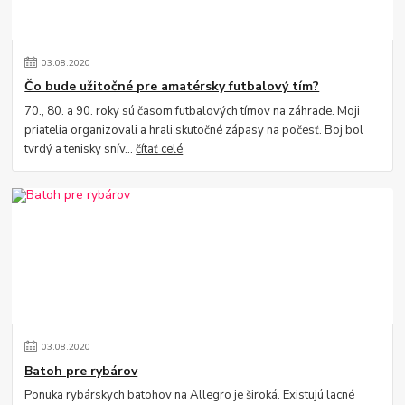
03
.
08
.
2020
Čo bude užitočné pre amatérsky futbalový tím?
70., 80. a 90. roky sú časom futbalových tímov na záhrade. Moji
priatelia organizovali a hrali skutočné zápasy na počesť. Boj bol
tvrdý a tenisky snív...
čítať celé
03
.
08
.
2020
Batoh pre rybárov
Ponuka rybárskych batohov na Allegro je široká. Existujú lacné