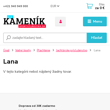
0
ks
EUR
+421 940 949 000
za
0 €
Menu
Hľadať
Úvod
Vodné športy
Plachtenie
Jachtárske príslušenstvo
Lana
Lana
V tejto kategórii nebol nájdený žiadny tovar.
Doprava od 30€ zadarmo