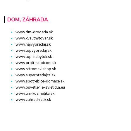
DOM, ZÁHRADA
www.dm-drogeria.sk
www.kvalitnytovar.sk
www.najvypredaj.sk
www.topvypredaj.sk
www.top-nabytok.sk
www.proti-skodcom.sk
www.retromaxishop.sk
www.superpredajca.sk
www.spotrebice-domace.sk
www.osvetlenie-svietidla.eu
www.uni-kozmetika.sk
www.zahradnicek.sk