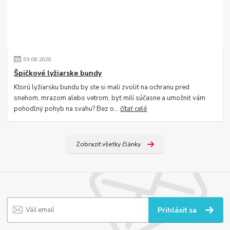
03
.
08
.
2020
Špičkové lyžiarske bundy
Ktorú lyžiarsku bundu by ste si mali zvoliť na ochranu pred
snehom, mrazom alebo vetrom, byť milí súčasne a umožniť vám
pohodlný pohyb na svahu? Bez o...
čítať celé
Zobraziť všetky články
Prihlásiť sa