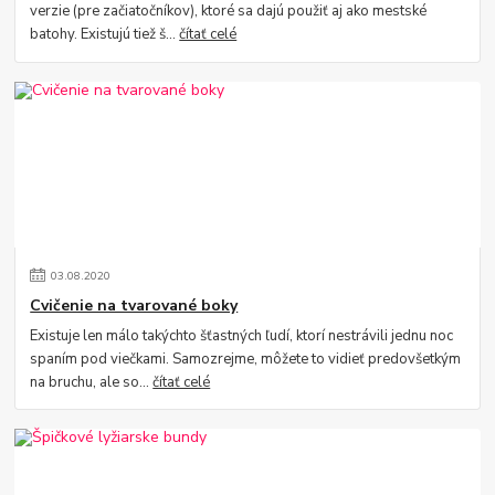
verzie (pre začiatočníkov), ktoré sa dajú použiť aj ako mestské
batohy. Existujú tiež š...
čítať celé
03
.
08
.
2020
Cvičenie na tvarované boky
Existuje len málo takýchto šťastných ľudí, ktorí nestrávili jednu noc
spaním pod viečkami. Samozrejme, môžete to vidieť predovšetkým
na bruchu, ale so...
čítať celé