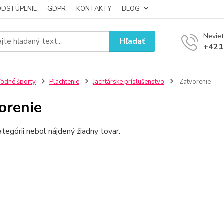
ODSTÚPENIE
GDPR
KONTAKTY
BLOG
Neviet
Hľadať
+421
odné športy
Plachtenie
Jachtárske príslušenstvo
Zatvorenie
orenie
ategórii nebol nájdený žiadny tovar.