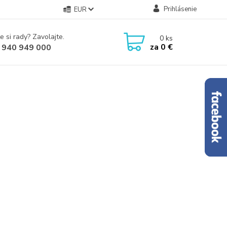
Prihlásenie
EUR
e si rady? Zavolajte.
0
ks
za
0 €
 940 949 000