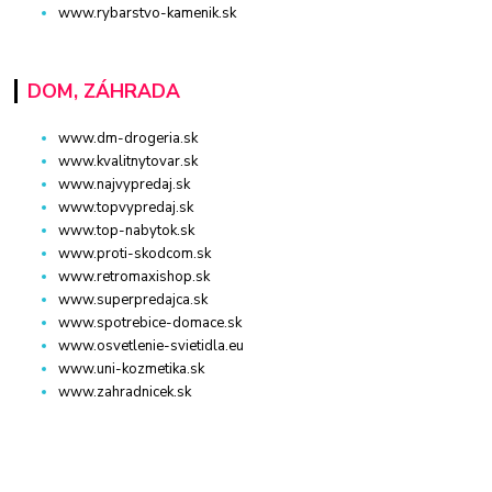
www.rybarstvo-kamenik.sk
DOM, ZÁHRADA
www.dm-drogeria.sk
www.kvalitnytovar.sk
www.najvypredaj.sk
www.topvypredaj.sk
www.top-nabytok.sk
www.proti-skodcom.sk
www.retromaxishop.sk
www.superpredajca.sk
www.spotrebice-domace.sk
www.osvetlenie-svietidla.eu
www.uni-kozmetika.sk
www.zahradnicek.sk