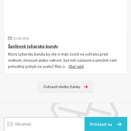
03
.
08
.
2020
Špičkové lyžiarske bundy
Ktorú lyžiarsku bundu by ste si mali zvoliť na ochranu pred
snehom, mrazom alebo vetrom, byť milí súčasne a umožniť vám
pohodlný pohyb na svahu? Bez o...
čítať celé
Zobraziť všetky články
Prihlásiť sa