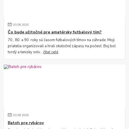
03
.
08
.
2020
Čo bude užitočné pre amatérsky futbalový tím?
70., 80. a 90. roky sú časom futbalových tímov na záhrade. Moji
priatelia organizovali a hrali skutočné zápasy na počesť. Boj bol
tvrdý a tenisky snív...
čítať celé
03
.
08
.
2020
Batoh pre rybárov