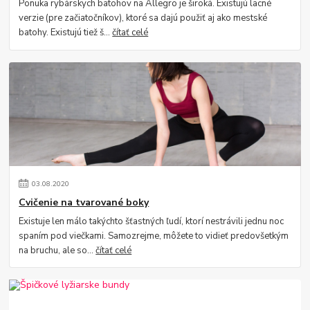
Ponuka rybárskych batohov na Allegro je široká. Existujú lacné
verzie (pre začiatočníkov), ktoré sa dajú použiť aj ako mestské
batohy. Existujú tiež š...
čítať celé
03
.
08
.
2020
Cvičenie na tvarované boky
Existuje len málo takýchto šťastných ľudí, ktorí nestrávili jednu noc
spaním pod viečkami. Samozrejme, môžete to vidieť predovšetkým
na bruchu, ale so...
čítať celé