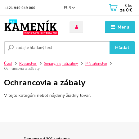
0
ks
EUR
+421 940 949 000
za
0 €
Menu
Hľadať
Úvod
Rybárstvo
Sonary, signalizátory
Príslušenstvo
Ochrancovia a zábaly
Ochrancovia a zábaly
V tejto kategórii nebol nájdený žiadny tovar.
Doprava od 30€ zadarmo