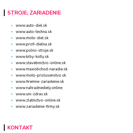
STROJE, ZARIADENIE
www.auto-diel.sk
www.auto-techna.sk
www.moto-diel.sk
www.profi-dielna.sk
www.polno-stroje.sk
www.krby-kotly.sk
www.stavebnictvo-online.sk
www.maxiobchod-naradie.sk
www.moto-prislusenstvo.sk
www.firemne-zariadenie.sk
www.nahradnediely.online
www.uni-zdrav.sk
www.zlatnictvo-online.sk
www.zariadenie-firmy.sk
KONTAKT