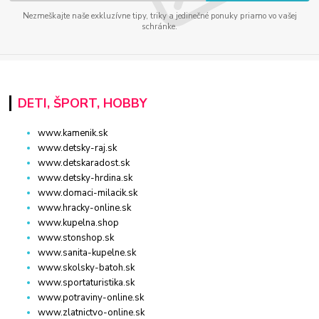
Nezmeškajte naše exkluzívne tipy, triky a jedinečné ponuky priamo vo vašej
schránke.
DETI, ŠPORT, HOBBY
www.kamenik.sk
www.detsky-raj.sk
www.detskaradost.sk
www.detsky-hrdina.sk
www.domaci-milacik.sk
www.hracky-online.sk
www.kupelna.shop
www.stonshop.sk
www.sanita-kupelne.sk
www.skolsky-batoh.sk
www.sportaturistika.sk
www.potraviny-online.sk
www.zlatnictvo-online.sk