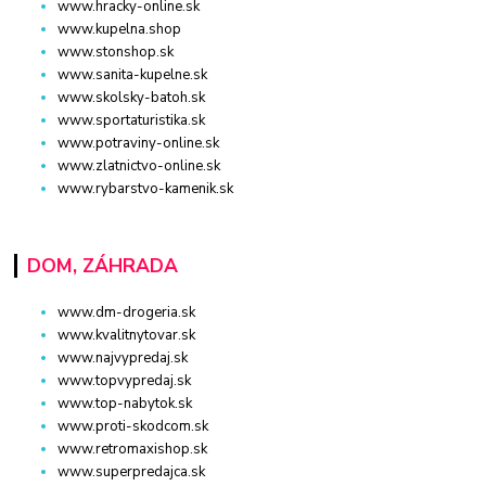
www.hracky-online.sk
www.kupelna.shop
www.stonshop.sk
www.sanita-kupelne.sk
www.skolsky-batoh.sk
www.sportaturistika.sk
www.potraviny-online.sk
www.zlatnictvo-online.sk
www.rybarstvo-kamenik.sk
DOM, ZÁHRADA
www.dm-drogeria.sk
www.kvalitnytovar.sk
www.najvypredaj.sk
www.topvypredaj.sk
www.top-nabytok.sk
www.proti-skodcom.sk
www.retromaxishop.sk
www.superpredajca.sk