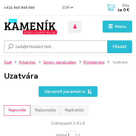
0
ks
EUR
+421 940 949 000
za
0 €
Menu
Hľadať
Úvod
Rybárstvo
Sonary, signalizátory
Príslušenstvo
Uzatvára
Uzatvára
Upresniť parametre
Najnovšie
Najlacnejšie
Najdrahšie
Zobrazujem 1-6 z 6
strana
z 1