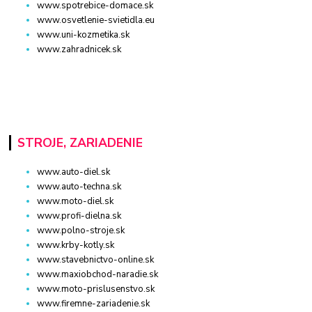
www.spotrebice-domace.sk
www.osvetlenie-svietidla.eu
www.uni-kozmetika.sk
www.zahradnicek.sk
STROJE, ZARIADENIE
www.auto-diel.sk
www.auto-techna.sk
www.moto-diel.sk
www.profi-dielna.sk
www.polno-stroje.sk
www.krby-kotly.sk
www.stavebnictvo-online.sk
www.maxiobchod-naradie.sk
www.moto-prislusenstvo.sk
www.firemne-zariadenie.sk