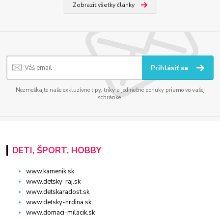
Zobraziť všetky články
Prihlásiť sa
Nezmeškajte naše exkluzívne tipy, triky a jedinečné ponuky priamo vo vašej
schránke.
DETI, ŠPORT, HOBBY
www.kamenik.sk
www.detsky-raj.sk
www.detskaradost.sk
www.detsky-hrdina.sk
www.domaci-milacik.sk