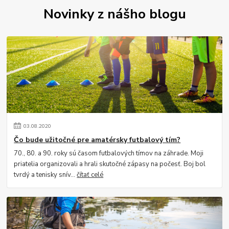
Novinky z nášho blogu
03
.
08
.
2020
Čo bude užitočné pre amatérsky futbalový tím?
70., 80. a 90. roky sú časom futbalových tímov na záhrade. Moji
priatelia organizovali a hrali skutočné zápasy na počesť. Boj bol
tvrdý a tenisky snív...
čítať celé