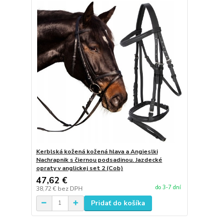
Kerblská kožená kožená hlava a Angieslki
Nachrapnik s čiernou podsadinou. Jazdecké
opraty v anglickej set 2 (Cob)
47,62 €
do 3-7 dní
38,72 €
bez DPH
Pridať do košíka