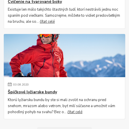
Cvičenie na tvarované boky
Existuje len málo takýchto šťastných ľudí, ktorí nestrávili jednu noc
spaním pod viečkami. Samozrejme, môžete to vidieť predovšetkým
na bruchu, ale so...
čítať celé
03
.
08
.
2020
Špičkové lyžiarske bundy
Ktorú lyžiarsku bundu by ste si mali zvoliť na ochranu pred
snehom, mrazom alebo vetrom, byť milí súčasne a umožniť vám
pohodlný pohyb na svahu? Bez o...
čítať celé