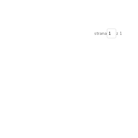
strana
z 1