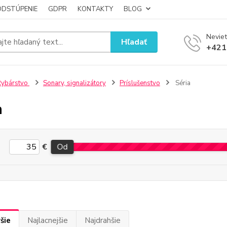
ODSTÚPENIE
GDPR
KONTAKTY
BLOG
Neviet
Hľadať
+421
Rybárstvo
Sonary, signalizátory
Príslušenstvo
Séria
a
€
Od
šie
Najlacnejšie
Najdrahšie