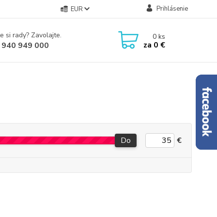
Prihlásenie
EUR
e si rady? Zavolajte.
0
ks
za
0 €
 940 949 000
Do
€