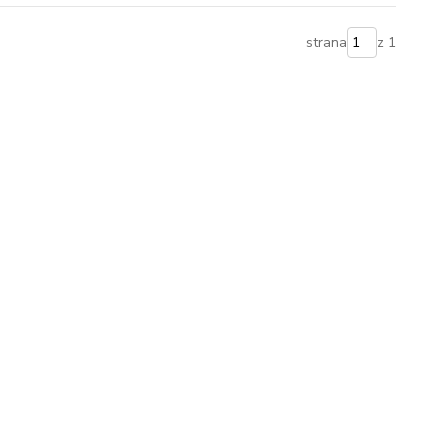
strana
z 1