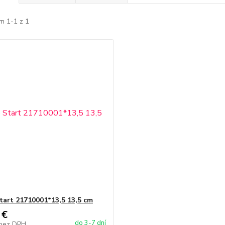
m 1-1 z 1
Start 21710001*13,5 13,5 cm
 €
do 3-7 dní
bez DPH