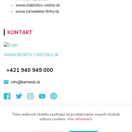
www.zlatnictvo-online.sk
www.zariadenie-firmy.sk
KONTAKT
WWW.SPORTATURISTIKA.SK
+421 940 949 000
info@kamenik.sk
Tieto webové stránky využívajú na poskytovanie svojich služieb
súbory cookies.
Viac informácií
.
© 2024 Všetky práva vyhradené KAMENIK.SK
Vytvorené na
Eshop-rychlo.sk