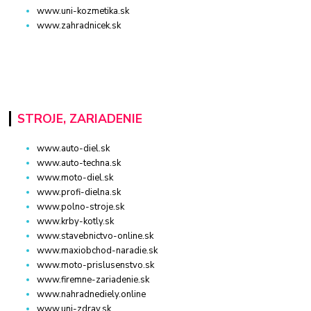
www.uni-kozmetika.sk
www.zahradnicek.sk
STROJE, ZARIADENIE
www.auto-diel.sk
www.auto-techna.sk
www.moto-diel.sk
www.profi-dielna.sk
www.polno-stroje.sk
www.krby-kotly.sk
www.stavebnictvo-online.sk
www.maxiobchod-naradie.sk
www.moto-prislusenstvo.sk
www.firemne-zariadenie.sk
www.nahradnediely.online
www.uni-zdrav.sk