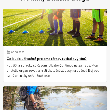
03
.
08
.
2020
Čo bude užitočné pre amatérsky futbalový tím?
70., 80. a 90. roky sú časom futbalových tímov na záhrade. Moji
priatelia organizovali a hrali skutočné zápasy na počesť. Boj bol
tvrdý a tenisky snív...
čítať celé