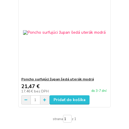
Poncho surfujúci župan šedá uterák modrá
21,47 €
do 3-7 dní
17,46 €
bez DPH
Pridať do košíka
strana
z 1