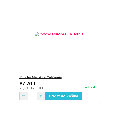
Poncho Malokee California
87,20 €
do 3-7 dní
70,89 €
bez DPH
Pridať do košíka