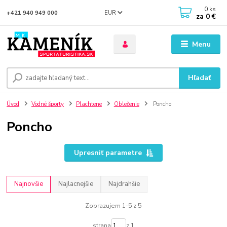
0
ks
EUR
+421 940 949 000
za
0 €
Menu
Hľadať
Úvod
Vodné športy
Plachtene
Oblečenie
Poncho
Poncho
Upresniť parametre
Najnovšie
Najlacnejšie
Najdrahšie
Zobrazujem 1-5 z 5
strana
z 1