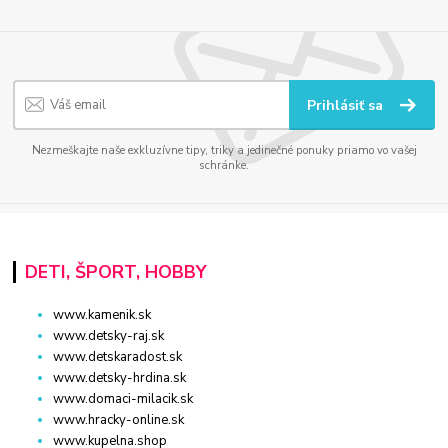
Prihlásiť sa
Nezmeškajte naše exkluzívne tipy, triky a jedinečné ponuky priamo vo vašej
schránke.
DETI, ŠPORT, HOBBY
www.kamenik.sk
www.detsky-raj.sk
www.detskaradost.sk
www.detsky-hrdina.sk
www.domaci-milacik.sk
www.hracky-online.sk
www.kupelna.shop