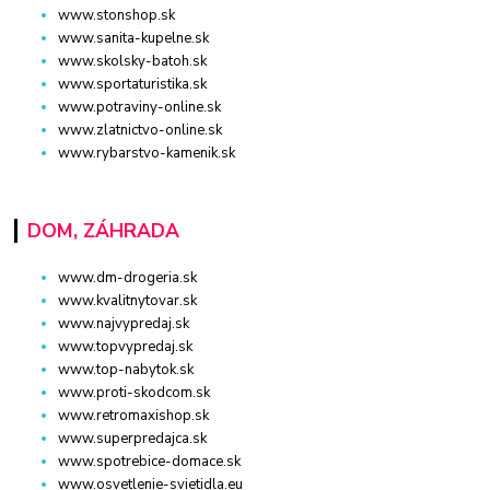
www.stonshop.sk
www.sanita-kupelne.sk
www.skolsky-batoh.sk
www.sportaturistika.sk
www.potraviny-online.sk
www.zlatnictvo-online.sk
www.rybarstvo-kamenik.sk
DOM, ZÁHRADA
www.dm-drogeria.sk
www.kvalitnytovar.sk
www.najvypredaj.sk
www.topvypredaj.sk
www.top-nabytok.sk
www.proti-skodcom.sk
www.retromaxishop.sk
www.superpredajca.sk
www.spotrebice-domace.sk
www.osvetlenie-svietidla.eu