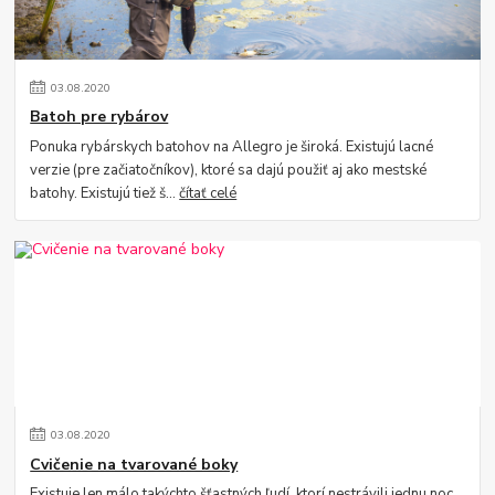
03
.
08
.
2020
Batoh pre rybárov
Ponuka rybárskych batohov na Allegro je široká. Existujú lacné
verzie (pre začiatočníkov), ktoré sa dajú použiť aj ako mestské
batohy. Existujú tiež š...
čítať celé
03
.
08
.
2020
Cvičenie na tvarované boky
Existuje len málo takýchto šťastných ľudí, ktorí nestrávili jednu noc