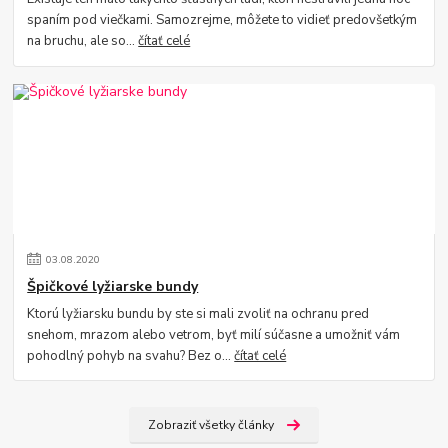
spaním pod viečkami. Samozrejme, môžete to vidieť predovšetkým
na bruchu, ale so...
čítať celé
03
.
08
.
2020
Špičkové lyžiarske bundy
Ktorú lyžiarsku bundu by ste si mali zvoliť na ochranu pred
snehom, mrazom alebo vetrom, byť milí súčasne a umožniť vám
pohodlný pohyb na svahu? Bez o...
čítať celé
Zobraziť všetky články