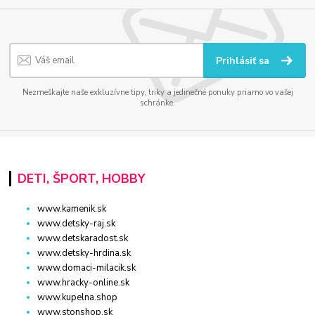
Prihlásiť sa
Nezmeškajte naše exkluzívne tipy, triky a jedinečné ponuky priamo vo vašej
schránke.
DETI, ŠPORT, HOBBY
www.kamenik.sk
www.detsky-raj.sk
www.detskaradost.sk
www.detsky-hrdina.sk
www.domaci-milacik.sk
www.hracky-online.sk
www.kupelna.shop
www.stonshop.sk