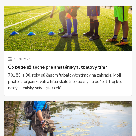
03
.
08
.
2020
Čo bude užitočné pre amatérsky futbalový tím?
70., 80. a 90. roky sú časom futbalových tímov na záhrade. Moji
priatelia organizovali a hrali skutočné zápasy na počesť. Boj bol
tvrdý a tenisky snív...
čítať celé