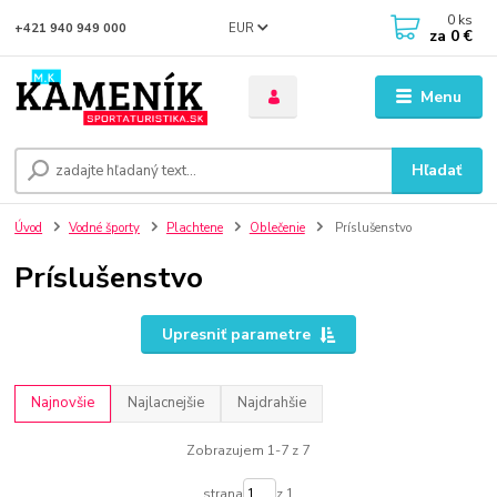
0
ks
EUR
+421 940 949 000
za
0 €
Menu
Hľadať
Úvod
Vodné športy
Plachtene
Oblečenie
Príslušenstvo
Príslušenstvo
Upresniť parametre
Najnovšie
Najlacnejšie
Najdrahšie
Zobrazujem 1-7 z 7
strana
z 1