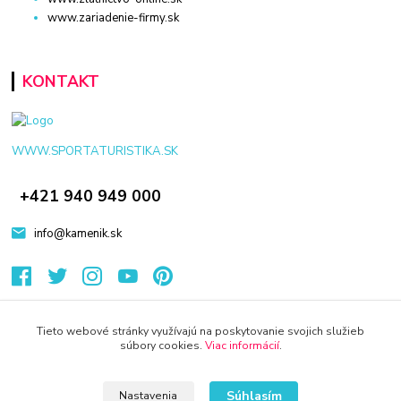
www.zariadenie-firmy.sk
KONTAKT
WWW.SPORTATURISTIKA.SK
+421 940 949 000
info@kamenik.sk
Tieto webové stránky využívajú na poskytovanie svojich služieb
súbory cookies.
Viac informácií
.
© 2024 Všetky práva vyhradené KAMENIK.SK
Vytvorené na
Eshop-rychlo.sk
Súhlasím
Nastavenia