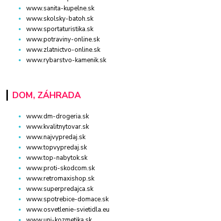
www.sanita-kupelne.sk
www.skolsky-batoh.sk
www.sportaturistika.sk
www.potraviny-online.sk
www.zlatnictvo-online.sk
www.rybarstvo-kamenik.sk
DOM, ZÁHRADA
www.dm-drogeria.sk
www.kvalitnytovar.sk
www.najvypredaj.sk
www.topvypredaj.sk
www.top-nabytok.sk
www.proti-skodcom.sk
www.retromaxishop.sk
www.superpredajca.sk
www.spotrebice-domace.sk
www.osvetlenie-svietidla.eu
www.uni-kozmetika.sk