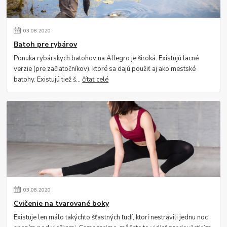
03
.
08
.
2020
Batoh pre rybárov
Ponuka rybárskych batohov na Allegro je široká. Existujú lacné
verzie (pre začiatočníkov), ktoré sa dajú použiť aj ako mestské
batohy. Existujú tiež š...
čítať celé
03
.
08
.
2020
Cvičenie na tvarované boky
Existuje len málo takýchto šťastných ľudí, ktorí nestrávili jednu noc