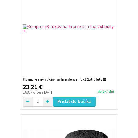
Kompresný rukáv na hranie s m l xl 2xl biely !!!
23,21 €
do 3-7 dní
18,87 €
bez DPH
Pridať do košíka