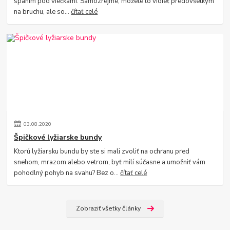
spaním pod viečkami. Samozrejme, môžete to vidieť predovšetkým
na bruchu, ale so...
čítať celé
03
.
08
.
2020
Špičkové lyžiarske bundy
Ktorú lyžiarsku bundu by ste si mali zvoliť na ochranu pred
snehom, mrazom alebo vetrom, byť milí súčasne a umožniť vám
pohodlný pohyb na svahu? Bez o...
čítať celé
Zobraziť všetky články