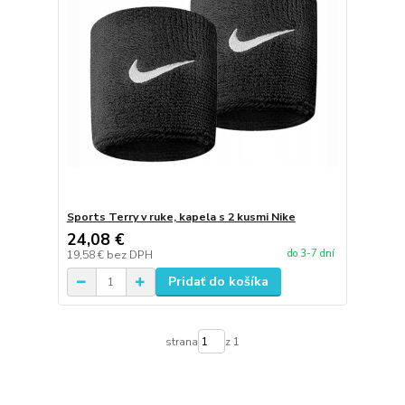
Sports Terry v ruke, kapela s 2 kusmi Nike
24,08 €
do 3-7 dní
19,58 €
bez DPH
Pridať do košíka
strana
z 1