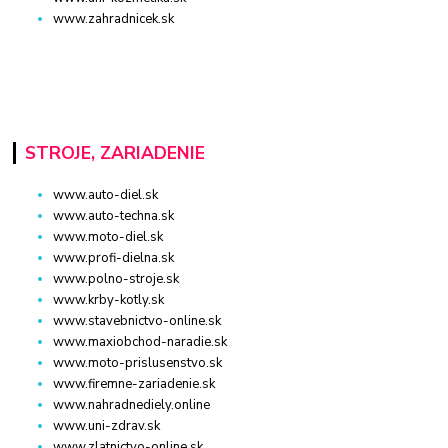
www.zahradnicek.sk
STROJE, ZARIADENIE
www.auto-diel.sk
www.auto-techna.sk
www.moto-diel.sk
www.profi-dielna.sk
www.polno-stroje.sk
www.krby-kotly.sk
www.stavebnictvo-online.sk
www.maxiobchod-naradie.sk
www.moto-prislusenstvo.sk
www.firemne-zariadenie.sk
www.nahradnediely.online
www.uni-zdrav.sk
www.zlatnictvo-online.sk