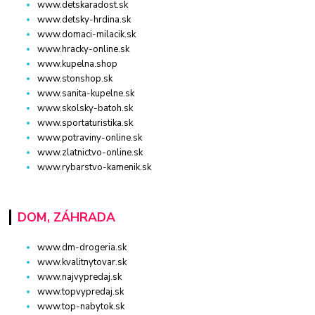
www.detskaradost.sk
www.detsky-hrdina.sk
www.domaci-milacik.sk
www.hracky-online.sk
www.kupelna.shop
www.stonshop.sk
www.sanita-kupelne.sk
www.skolsky-batoh.sk
www.sportaturistika.sk
www.potraviny-online.sk
www.zlatnictvo-online.sk
www.rybarstvo-kamenik.sk
DOM, ZÁHRADA
www.dm-drogeria.sk
www.kvalitnytovar.sk
www.najvypredaj.sk
www.topvypredaj.sk
www.top-nabytok.sk