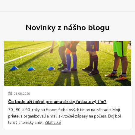
Novinky z nášho blogu
03
.
08
.
2020
Čo bude užitočné pre amatérsky futbalový tím?
70., 80. a 90. roky sú časom futbalových tímov na záhrade. Moji
priatelia organizovali a hrali skutočné zápasy na počesť. Boj bol
tvrdý a tenisky snív...
čítať celé