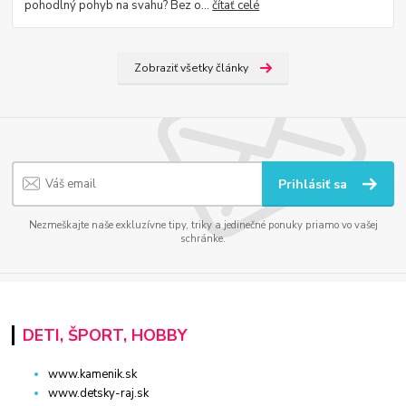
pohodlný pohyb na svahu? Bez o...
čítať celé
Zobraziť všetky články
Prihlásiť sa
Nezmeškajte naše exkluzívne tipy, triky a jedinečné ponuky priamo vo vašej
schránke.
DETI, ŠPORT, HOBBY
www.kamenik.sk
www.detsky-raj.sk