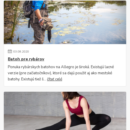
03
.
08
.
2020
Batoh pre rybárov
Ponuka rybárskych batohov na Allegro je široká. Existujú lacné
verzie (pre začiatočníkov), ktoré sa dajú použiť aj ako mestské
batohy. Existujú tiež š...
čítať celé