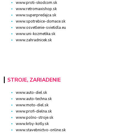
www.proti-skodcom.sk
www.retromaxishop.sk
www.superpredajca.sk
www.spotrebice-domace.sk
www.osvetlenie-svietidla.eu
www.uni-kozmetika.sk
www.zahradnicek.sk
STROJE, ZARIADENIE
www.auto-diel.sk
www.auto-techna.sk
www.moto-diel.sk
www.profi-dielna.sk
www.polno-stroje.sk
www.krby-kotly.sk
www.stavebnictvo-online.sk