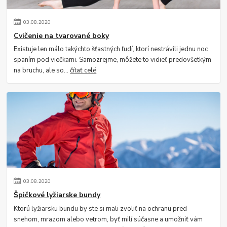
03
.
08
.
2020
Cvičenie na tvarované boky
Existuje len málo takýchto šťastných ľudí, ktorí nestrávili jednu noc
spaním pod viečkami. Samozrejme, môžete to vidieť predovšetkým
na bruchu, ale so...
čítať celé
03
.
08
.
2020
Špičkové lyžiarske bundy
Ktorú lyžiarsku bundu by ste si mali zvoliť na ochranu pred
snehom, mrazom alebo vetrom, byť milí súčasne a umožniť vám