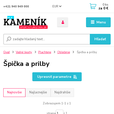
0
ks
EUR
+421 940 949 000
za
0 €
Menu
Hľadať
Úvod
Vodné športy
Plachtene
Oblečenie
Špička a prilby
Špička a prilby
Upresniť parametre
Najnovšie
Najlacnejšie
Najdrahšie
Zobrazujem 1-1 z 1
strana
z 1