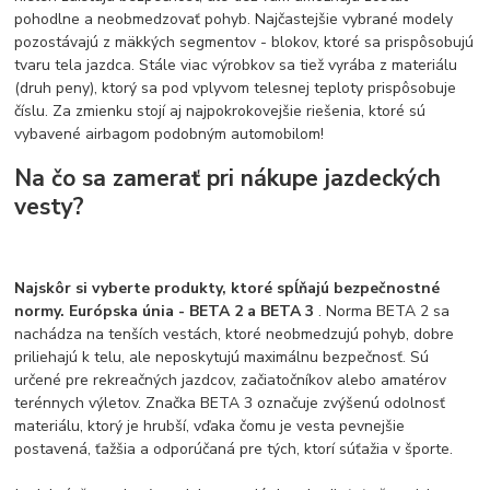
pohodlne a neobmedzovať pohyb. Najčastejšie vybrané modely
pozostávajú z mäkkých segmentov - blokov, ktoré sa prispôsobujú
tvaru tela jazdca. Stále viac výrobkov sa tiež vyrába z materiálu
(druh peny), ktorý sa pod vplyvom telesnej teploty prispôsobuje
číslu. Za zmienku stojí aj najpokrokovejšie riešenia, ktoré sú
vybavené airbagom podobným automobilom!
Na čo sa zamerať pri nákupe jazdeckých
vesty?
Najskôr si vyberte produkty, ktoré spĺňajú bezpečnostné
normy. Európska únia - BETA 2 a BETA 3
. Norma BETA 2 sa
nachádza na tenších vestách, ktoré neobmedzujú pohyb, dobre
priliehajú k telu, ale neposkytujú maximálnu bezpečnosť. Sú
určené pre rekreačných jazdcov, začiatočníkov alebo amatérov
terénnych výletov. Značka BETA 3 označuje zvýšenú odolnosť
materiálu, ktorý je hrubší, vďaka čomu je vesta pevnejšie
postavená, ťažšia a odporúčaná pre tých, ktorí súťažia v športe.