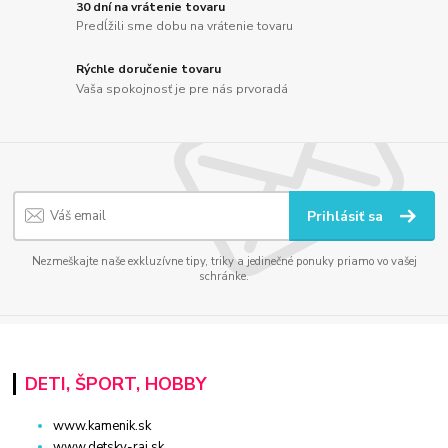
30 dní na vrátenie tovaru
Predĺžili sme dobu na vrátenie tovaru
Rýchle doručenie tovaru
Vaša spokojnosť je pre nás prvoradá
Prihlásiť sa
Nezmeškajte naše exkluzívne tipy, triky a jedinečné ponuky priamo vo vašej
schránke.
DETI, ŠPORT, HOBBY
www.kamenik.sk
www.detsky-raj.sk