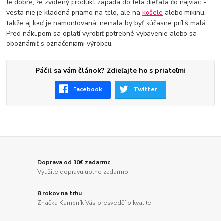
Je dobré, že zvolený produkt zapadá do tela dieťaťa čo najviac -
vesta nie je kladená priamo na telo, ale na
košele
alebo mikinu,
takže aj keď je namontovaná, nemala by byť súčasne príliš malá.
Pred nákupom sa oplatí vyrobiť potrebné vybavenie alebo sa
oboznámiť s označeniami výrobcu.
Páčil sa vám článok? Zdieľajte ho s priateľmi
Facebook
Twitter
Doprava od 30€ zadarmo
Využite dopravu úplne zadarmo
8 rokov na trhu
Značka Kameník Vás presvedčí o kvalite