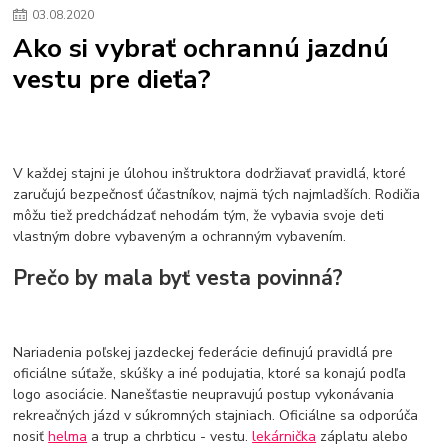
03
.
08
.
2020
Ako si vybrať ochrannú jazdnú
vestu pre dieťa?
V každej stajni je úlohou inštruktora dodržiavať pravidlá, ktoré
zaručujú bezpečnosť účastníkov, najmä tých najmladších. Rodičia
môžu tiež predchádzať nehodám tým, že vybavia svoje deti
vlastným dobre vybaveným a ochranným vybavením.
Prečo by mala byť vesta povinná?
Nariadenia poľskej jazdeckej federácie definujú pravidlá pre
oficiálne súťaže, skúšky a iné podujatia, ktoré sa konajú podľa
logo asociácie. Nanešťastie neupravujú postup vykonávania
rekreačných jázd v súkromných stajniach. Oficiálne sa odporúča
nosiť
helma
a trup a chrbticu - vestu.
lekárnička
záplatu alebo