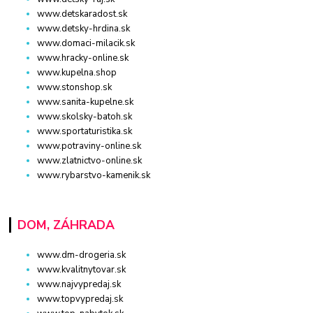
www.detskaradost.sk
www.detsky-hrdina.sk
www.domaci-milacik.sk
www.hracky-online.sk
www.kupelna.shop
www.stonshop.sk
www.sanita-kupelne.sk
www.skolsky-batoh.sk
www.sportaturistika.sk
www.potraviny-online.sk
www.zlatnictvo-online.sk
www.rybarstvo-kamenik.sk
DOM, ZÁHRADA
www.dm-drogeria.sk
www.kvalitnytovar.sk
www.najvypredaj.sk
www.topvypredaj.sk