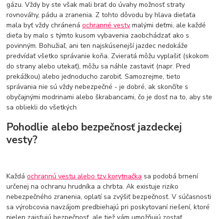
gázu. Vždy by ste však mali brať do úvahy možnosť straty
rovnováhy, pádu a zranenia. Z tohto dôvodu by hlava dieťaťa
mala byť vždy chránená
ochranné vesty
malými deťmi, ale každé
dieťa by malo s týmto kusom vybavenia zaobchádzať ako s
povinným. Bohužiaľ, ani ten najskúsenejší jazdec nedokáže
predvídať všetko správanie koňa. Zvieratá môžu vyplašiť (skokom
do strany alebo utekať), môžu sa náhle zastaviť (napr. Pred
prekážkou) alebo jednoducho zarobiť. Samozrejme, tieto
správania nie sú vždy nebezpečné - je dobré, ak skončíte s
obyčajnými modrinami alebo škrabancami, čo je dosť na to, aby ste
sa obliekli do všetkých
Pohodlie alebo bezpečnosť jazdeckej
vesty?
Každá
ochrannú vestu alebo tzv korytnačka
sa podobá brnení
určenej na ochranu hrudníka a chrbta. Ak existuje riziko
nebezpečného zranenia, oplatí sa zvýšiť bezpečnosť. V súčasnosti
sa výrobcovia navzájom predbiehajú pri poskytovaní riešení, ktoré
nielen zaisťujú bezpečnosť, ale tiež vám umožňujú zostať