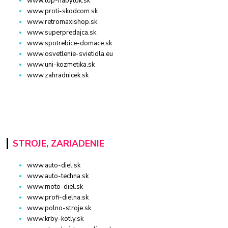
www.top-nabytok.sk
www.proti-skodcom.sk
www.retromaxishop.sk
www.superpredajca.sk
www.spotrebice-domace.sk
www.osvetlenie-svietidla.eu
www.uni-kozmetika.sk
www.zahradnicek.sk
STROJE, ZARIADENIE
www.auto-diel.sk
www.auto-techna.sk
www.moto-diel.sk
www.profi-dielna.sk
www.polno-stroje.sk
www.krby-kotly.sk