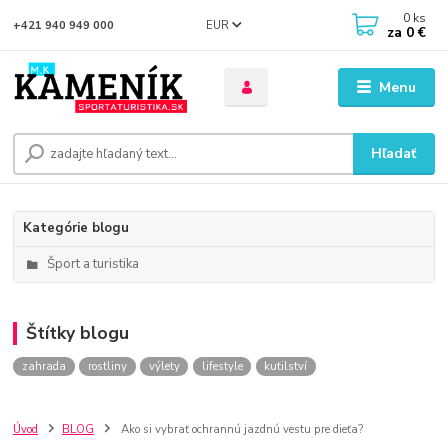
0
ks
EUR
+421 940 949 000
za
0 €
Menu
Hľadať
Kategórie blogu
Šport a turistika
Štítky blogu
zahrada
rostliny
výlety
lifestyle
kutilství
Úvod
BLOG
Ako si vybrať ochrannú jazdnú vestu pre dieťa?