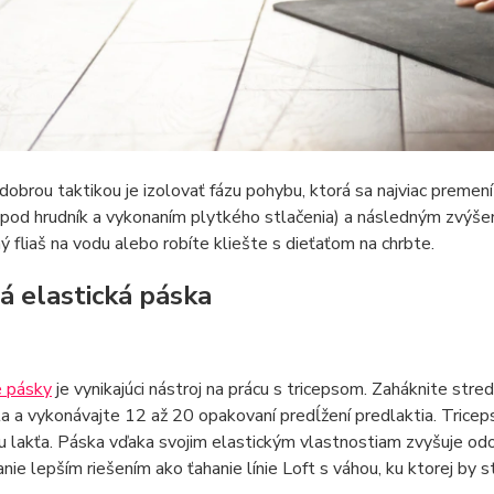
obrou taktikou je izolovať fázu pohybu, ktorá sa najviac premení
 pod hrudník a vykonaním plytkého stlačenia) a následným zvýše
ý fliaš na vodu alebo robíte kliešte s dieťaťom na chrbte.
á elastická páska
é pásky
je vynikajúci nástroj na prácu s tricepsom. Zaháknite stred
la a vykonávajte 12 až 20 opakovaní predĺžení predlaktia. Tricep
u lakťa. Páska vďaka svojim elastickým vlastnostiam zvyšuje odol
nie lepším riešením ako ťahanie línie Loft s váhou, ku ktorej by st