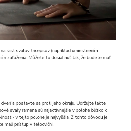
 na rast svalov tricepsov (napríklad umiestnením
ním zaťaženia. Môžete to dosiahnuť tak, že budete mať
 dverí a postavte sa proti jeho okraju. Udržujte lakte
sové svaly ramena sú najaktívnejšie v polohe blízko k
nosť - v tejto polohe je najvyššia. Z tohto dôvodu je
e mali prístup v telocvični.