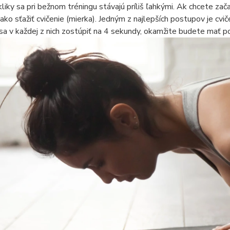
kliky sa pri bežnom tréningu stávajú príliš ľahkými. Ak chcete zač
ako sťažiť cvičenie (mierka). Jedným z najlepších postupov je c
a v každej z nich zostúpiť na 4 sekundy, okamžite budete mať poci