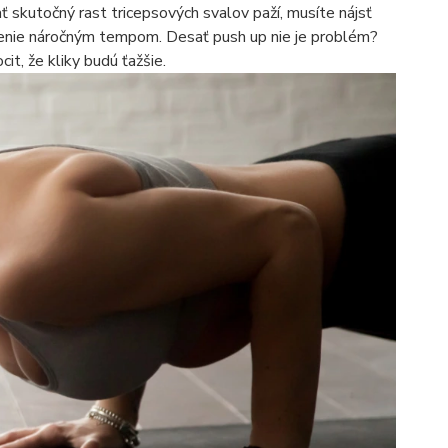
ať skutočný rast tricepsových svalov paží, musíte nájsť
vičenie náročným tempom. Desať push up nie je problém?
t, že kliky budú ťažšie.