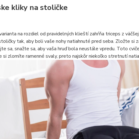
ke kliky na stoličke
arianta na rozdiel od pravidelných klieští zahŕňa triceps z väčše
toličky tak, aby boli vaše nohy natiahnuté pred seba. Zložte si
te sa, snažte sa, aby vaša hruď bola neustále vpredu. Toto cviče
že si zlomíte ramenné svaly, preto najskôr niekoľko stretnutí nati