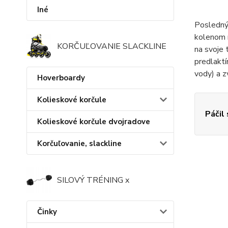
Iné
Posledným
kolenom n
KORČUĽOVANIE SLACKLINE
na svoje 
predlaktí
vody) a z
Hoverboardy
Kolieskové korčule
Páčil
Kolieskové korčule dvojradove
Korčuľovanie, slackline
SILOVÝ TRÉNING x
Činky