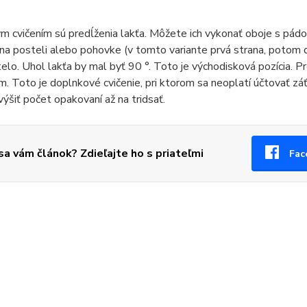
 cvičením sú predĺženia lakťa. Môžete ich vykonať oboje s pádo
a posteli alebo pohovke (v tomto variante prvá strana, potom dru
telo. Uhol lakťa by mal byť 90 °. Toto je východisková pozícia. P
m. Toto je doplnkové cvičenie, pri ktorom sa neoplatí účtovať zá
výšiť počet opakovaní až na tridsať.
 sa vám článok? Zdieľajte ho s priateľmi
Fac