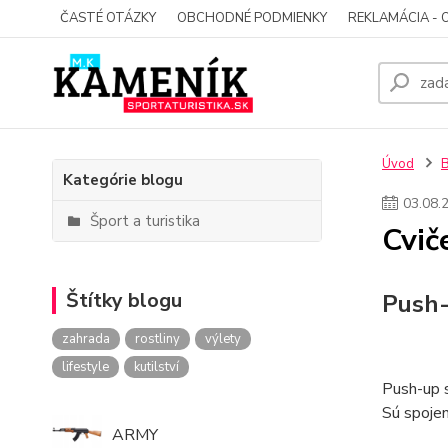
ČASTÉ OTÁZKY
OBCHODNÉ PODMIENKY
REKLAMÁCIA - 
Úvod
Kategórie blogu
03
.
08
.
Šport a turistika
Cvič
Štítky blogu
Push-
zahrada
rostliny
výlety
lifestyle
kutilství
Push-up s
Sú spojen
ARMY