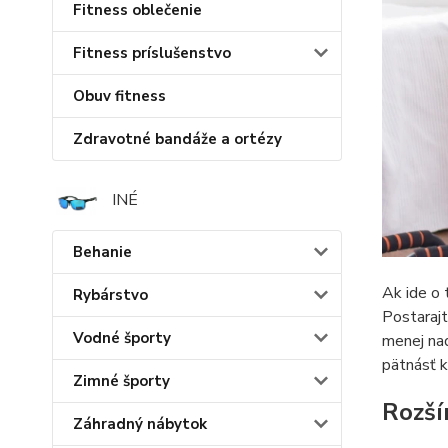
Fitness oblečenie
Fitness príslušenstvo
Obuv fitness
Zdravotné bandáže a ortézy
INÉ
Behanie
Ak ide o 
Rybárstvo
Postarajt
Vodné športy
menej nad
pätnásť k
Zimné športy
Rozší
Záhradný nábytok