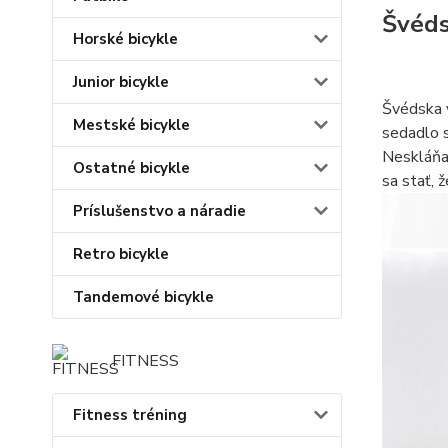
Švéds
Horské bicykle
Junior bicykle
Švédska v
Mestské bicykle
sedadlo s
Neskláňaj
Ostatné bicykle
sa stať, 
Príslušenstvo a náradie
Retro bicykle
Tandemové bicykle
FITNESS
Fitness tréning