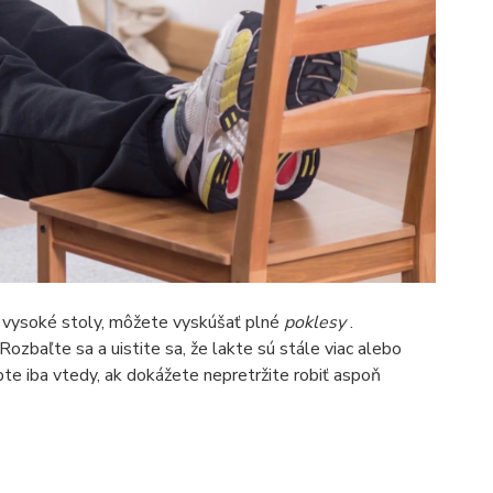
ko vysoké stoly, môžete vyskúšať plné
poklesy
.
ozbaľte sa a uistite sa, že lakte sú stále viac alebo
bte iba vtedy, ak dokážete nepretržite robiť aspoň