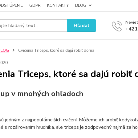
ODSTÚPENIE
GDPR
KONTAKTY
BLOG
Neviet
Hľadať
+421
BLOG
Cvičenia Triceps, ktoré sa dajú robiť doma
2020
enia Triceps, ktoré sa dajú robiť
up v mnohých ohľadoch
ú jedným z najpopulárnejších cvičení. Môžeme ich urobiť kedykoľv
é s rozširovaním hrudníka, ale triceps je zodpovedný najmä za ho