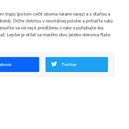
m trupu (potom cvičiť oboma rukami naraz) a s dlaňou a
há). Držte chrbticu v neutrálnej polohe a pritlačte ruku
resuňte sa od nej k predĺženiu v ruke a pohybujte iba
ťaž. Lepšie je držať sa malého divu (alebo dokonca fľaše
ebook
Twitter