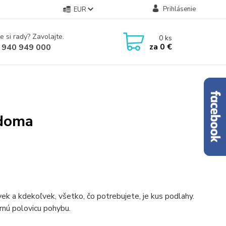
Prihlásenie
EUR
e si rady? Zavolajte.
0
ks
za
0 €
 940 949 000
 doma
ek a kdekoľvek, všetko, čo potrebujete, je kus podlahy.
rnú polovicu pohybu.