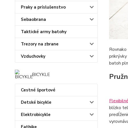
Praky a príslušenstvo
Sebaobrana
Taktické army batohy
Trezory na zbrane
Rovnako d
prikrývky
Vzduchovky
batoh pln
BICYKLE
Pružn
Cestné športové
Flexibiln
Detské bicykle
blízko te
predĺženi
Elektrobicykle
vyrovnáva
Fatbike