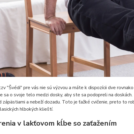
tzv "Švédi" pre vás nie sú výzvou a máte k dispozícii dve rovna
e sa o svoje telo medzi dosky, aby ste sa podopreli na doskách. R
 zápästiami a nebeží dozadu. Toto je ťažké cvičenie, preto to ro
lasických hlbokých klieští.
renia v lakťovom kĺbe so zaťažením