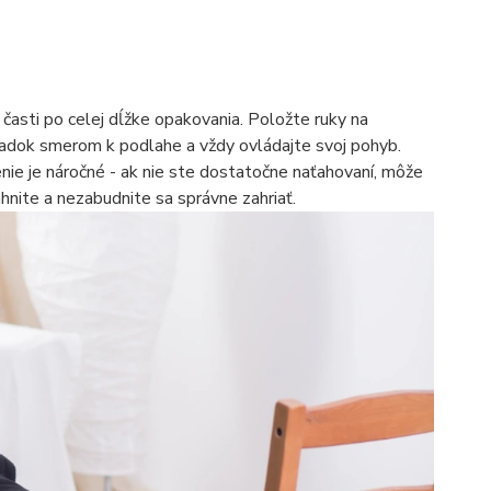
j časti po celej dĺžke opakovania. Položte ruky na
 zadok smerom k podlahe a vždy ovládajte svoj pohyb.
nie je náročné - ak nie ste dostatočne naťahovaní, môže
ahnite a nezabudnite sa správne zahriať.