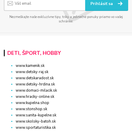
Prihlásiť sa
Nezmeškajte naše exkluzívne tipy, triky a jedinečné ponuky priamo vo vašej
schránke.
DETI, ŠPORT, HOBBY
www.kamenik.sk
www.detsky-raj.sk
www.detskaradost.sk
www.detsky-hrdina.sk
www.domaci-milacik.sk
www.hracky-online.sk
www.kupelna.shop
www.stonshop.sk
www.sanita-kupelne.sk
www.skolsky-batoh.sk
www.sportaturistika.sk