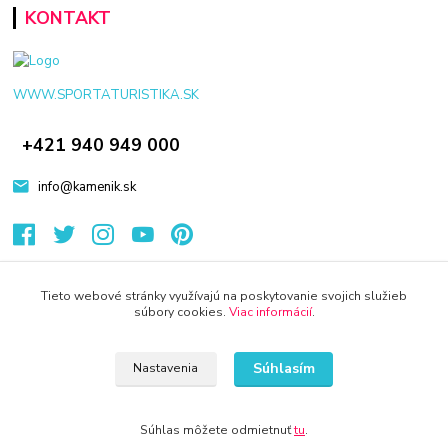
KONTAKT
WWW.SPORTATURISTIKA.SK
+421 940 949 000
info@kamenik.sk
Tieto webové stránky využívajú na poskytovanie svojich služieb
súbory cookies.
Viac informácií
.
© 2024 Všetky práva vyhradené KAMENIK.SK
Vytvorené na
Eshop-rychlo.sk
Súhlasím
Nastavenia
Súhlas môžete odmietnuť
tu
.