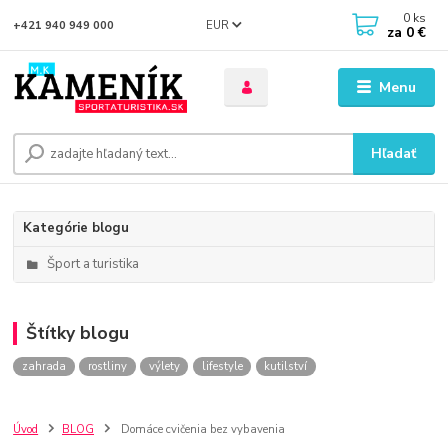
0
ks
EUR
+421 940 949 000
za
0 €
Menu
Hľadať
Kategórie blogu
Šport a turistika
Štítky blogu
zahrada
rostliny
výlety
lifestyle
kutilství
Úvod
BLOG
Domáce cvičenia bez vybavenia