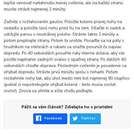
lepšie venovať natiahnutiu menej cvičenia, ale na každú stranu
musíte stráviť najmenej 2 minúty.
Začnite s rozťahovaním gaučov. Položte koleno pravej nohy na
sedadlo a položte ľavú nohu pred ňu na zem. Stlačte si zadok a
udržujte panvu v neutrálnej polohe. Strávte takto 2 minúty a
potom prepínajte strany. Potom to urobte. Posaďte sa na päty s
hrudníkom na stehnách a rukami sa snažte posunúť čo najviac
dopredu. Po 40 sekundách posuňte ruky mierne doľava, aby ste
pocítili napínanie zadných svalov z opačnej strany. Po ďalších 40
sekundách choďte doprava. Posledným cvičením je posadenie sa
ohýbať dopredu. Strávte prvú minútu spolu s nohami. Potom
roztiahnite nohy tak, aby uhol medzi nimi bol najmenej 90 stupňov
(pokiaľ si nepotrebujete ohýbať kolená - tieto musia zostať
rovno!). Znova sa ohnite a ešte chvíľu počkajte.
Páčil sa vám článok? Zdieľajte ho s priateľmi
Facebook
Twitter