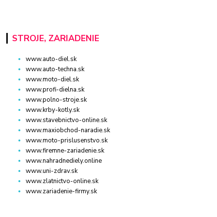
STROJE, ZARIADENIE
www.auto-diel.sk
www.auto-techna.sk
www.moto-diel.sk
www.profi-dielna.sk
www.polno-stroje.sk
www.krby-kotly.sk
www.stavebnictvo-online.sk
www.maxiobchod-naradie.sk
www.moto-prislusenstvo.sk
www.firemne-zariadenie.sk
www.nahradnediely.online
www.uni-zdrav.sk
www.zlatnictvo-online.sk
www.zariadenie-firmy.sk