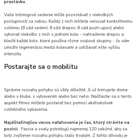
prestávku
.
Vaše tréningové sedenie môže pozostávať z niekoľkých
postupností za sebou. Každý z nich môžete venovať konkrétnemu
cvičeniu (8 sád sedení, 8 sád drepov, 8 sád push-upov) alebo
vykonať niekoľko z nich v jednom kole - nahradenie drepov a
klieští každé kolo, ktoré používa rôzne svalové skupiny - čo vám
umožní regeneráciu medzi kolesami a udržiavať ešte vyššiu
intenzitu.
Postarajte sa o mobilitu
Správne rozsahy pohybu sú vždy dôležité, či už trénujete doma
alebo v klube, s vybavením alebo bez neho. Našťastie sa o tento
aspekt fitnes môžete postarať bez pomoci akéhokoľvek
cvičebného vybavenia.
Najdôležitejšou vecou naťahovania je čas, ktorý strávite na
pozícii
. Fascia a svaly potrebujú najmenej 120 sekúnd, aby sa
toto zvýšenie rozsahu pohybu stalo trvalým. Z tohto dôvodu je