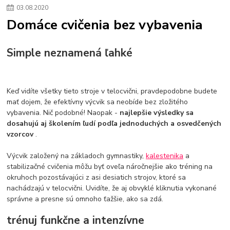
03
.
08
.
2020
Domáce cvičenia bez vybavenia
Simple neznamená ľahké
Keď vidíte všetky tieto stroje v telocvični, pravdepodobne budete
mať dojem, že efektívny výcvik sa neobíde bez zložitého
vybavenia. Nič podobné! Naopak -
najlepšie výsledky sa
dosahujú aj školením ľudí podľa jednoduchých a osvedčených
vzorcov
.
Výcvik založený na základoch gymnastiky,
kalestenika
a
stabilizačné cvičenia môžu byť oveľa náročnejšie ako tréning na
okruhoch pozostávajúci z asi desiatich strojov, ktoré sa
nachádzajú v telocvični. Uvidíte, že aj obvyklé kliknutia vykonané
správne a presne sú omnoho ťažšie, ako sa zdá.
trénuj funkčne a intenzívne