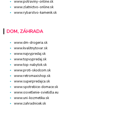
www.potraviny-online.sk
www.zlatnictvo-online.sk
www.rybarstvo-kamenik.sk
DOM, ZÁHRADA
www.dm-drogeria.sk
www.kvalitnytovar.sk
www.najvypredaj.sk
www.topvypredaj.sk
www.top-nabytok.sk
www.proti-skodcom.sk
www.retromaxishop.sk
www.superpredajca.sk
www.spotrebice-domace.sk
www.osvetlenie-svietidla.eu
www.uni-kozmetika.sk
www.zahradnicek.sk