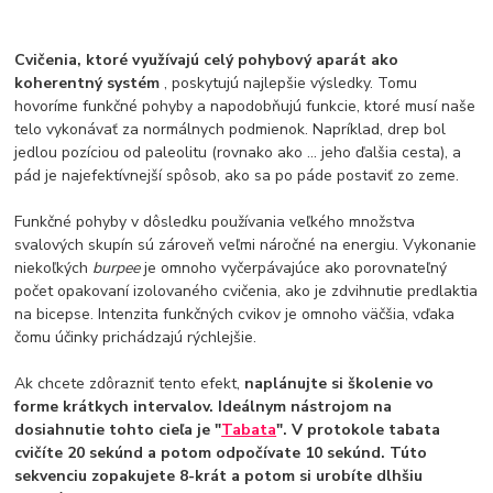
Cvičenia, ktoré využívajú celý pohybový aparát ako
koherentný systém
, poskytujú najlepšie výsledky. Tomu
hovoríme funkčné pohyby a napodobňujú funkcie, ktoré musí naše
telo vykonávať za normálnych podmienok. Napríklad, drep bol
jedlou pozíciou od paleolitu (rovnako ako ... jeho ďalšia cesta), a
pád je najefektívnejší spôsob, ako sa po páde postaviť zo zeme.
Funkčné pohyby v dôsledku používania veľkého množstva
svalových skupín sú zároveň veľmi náročné na energiu. Vykonanie
niekoľkých
burpee
je omnoho vyčerpávajúce ako porovnateľný
počet opakovaní izolovaného cvičenia, ako je zdvihnutie predlaktia
na bicepse. Intenzita funkčných cvikov je omnoho väčšia, vďaka
čomu účinky prichádzajú rýchlejšie.
Ak chcete zdôrazniť tento efekt,
naplánujte si školenie vo
forme krátkych intervalov. Ideálnym nástrojom na
dosiahnutie tohto cieľa je "
Tabata
". V protokole tabata
cvičíte 20 sekúnd a potom odpočívate 10 sekúnd. Túto
sekvenciu zopakujete 8-krát a potom si urobíte dlhšiu