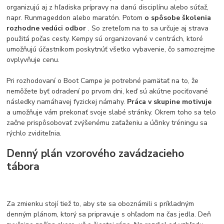
organizujú aj z hľadiska prípravy na danú disciplínu alebo súťaž,
napr. Runmageddon alebo maratón. Potom
o spôsobe školenia
rozhodne vedúci odbor
. So zreteľom na to sa určuje aj strava
použitá počas cesty. Kempy sú organizované v centrách, ktoré
umožňujú účastníkom poskytnúť všetko vybavenie, čo samozrejme
ovplyvňuje cenu.
Pri rozhodovaní o Boot Campe je potrebné pamätať na to, že
nemôžete byť odradení po prvom dni, keď sú akútne pociťované
následky namáhavej fyzickej námahy.
Práca v skupine motivuje
a umožňuje vám prekonať svoje slabé stránky. Okrem toho sa telo
začne prispôsobovať zvýšenému zaťaženiu a účinky tréningu sa
rýchlo zviditeľnia.
Denný plán vzorového zavádzacieho
tábora
Za zmienku stojí tiež to, aby ste sa oboznámili s príkladným
denným plánom, ktorý sa pripravuje s ohľadom na čas jedla. Deň