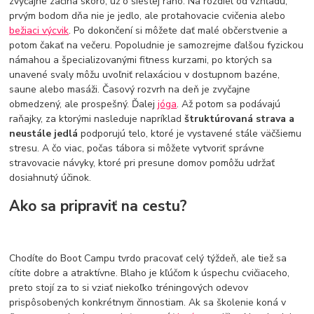
zvyčajne začína skoro, už o šiestej ráno. Na rozdiel od vzhľadu,
prvým bodom dňa nie je jedlo, ale protahovacie cvičenia alebo
bežiaci výcvik
. Po dokončení si môžete dať malé občerstvenie a
potom čakať na večeru. Popoludnie je samozrejme ďalšou fyzickou
námahou a špecializovanými fitness kurzami, po ktorých sa
unavené svaly môžu uvoľniť relaxáciou v dostupnom bazéne,
saune alebo masáži. Časový rozvrh na deň je zvyčajne
obmedzený, ale prospešný. Ďalej
jóga
. Až potom sa podávajú
raňajky, za ktorými nasleduje napríklad
štruktúrovaná strava a
neustále jedlá
podporujú telo, ktoré je vystavené stále väčšiemu
stresu. A čo viac, počas tábora si môžete vytvoriť správne
stravovacie návyky, ktoré pri presune domov pomôžu udržať
dosiahnutý účinok.
Ako sa pripraviť na cestu?
Chodíte do Boot Campu tvrdo pracovať celý týždeň, ale tiež sa
cítite dobre a atraktívne. Blaho je kľúčom k úspechu cvičiaceho,
preto stojí za to si vziať niekoľko tréningových odevov
prispôsobených konkrétnym činnostiam. Ak sa školenie koná v