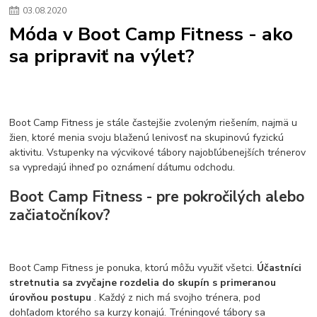
03
.
08
.
2020
Móda v Boot Camp Fitness - ako
sa pripraviť na výlet?
Boot Camp Fitness je stále častejšie zvoleným riešením, najmä u
žien, ktoré menia svoju blaženú lenivosť na skupinovú fyzickú
aktivitu. Vstupenky na výcvikové tábory najobľúbenejších trénerov
sa vypredajú ihneď po oznámení dátumu odchodu.
Boot Camp Fitness - pre pokročilých alebo
začiatočníkov?
Boot Camp Fitness je ponuka, ktorú môžu využiť všetci.
Účastníci
stretnutia sa zvyčajne rozdelia do skupín s primeranou
úrovňou postupu
. Každý z nich má svojho trénera, pod
dohľadom ktorého sa kurzy konajú. Tréningové tábory sa