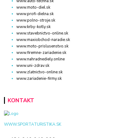
www.auto-techna.sk
www.moto-diel.sk
www.profi-dielna.sk
www.polno-stroje.sk
www.krby-kotly.sk
www.stavebnictvo-online.sk
www.maxiobchod-naradie.sk
www.moto-prislusenstvo.sk
www.firemne-zariadenie.sk
www.nahradnediely.online
www.uni-zdrav.sk
www.zlatnictvo-online.sk
www.zariadenie-firmy.sk
KONTAKT
WWW.SPORTATURISTIKA.SK