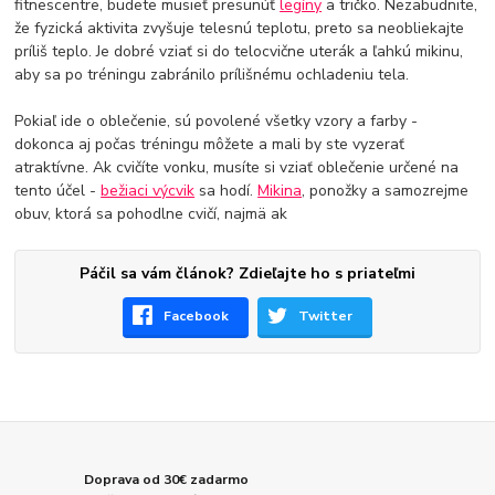
fitnescentre, budete musieť presunúť
legíny
a tričko. Nezabudnite,
že fyzická aktivita zvyšuje telesnú teplotu, preto sa neobliekajte
príliš teplo. Je dobré vziať si do telocvične uterák a ľahkú mikinu,
aby sa po tréningu zabránilo prílišnému ochladeniu tela.
Pokiaľ ide o oblečenie, sú povolené všetky vzory a farby -
dokonca aj počas tréningu môžete a mali by ste vyzerať
atraktívne. Ak cvičíte vonku, musíte si vziať oblečenie určené na
tento účel -
bežiaci výcvik
sa hodí.
Mikina
, ponožky a samozrejme
obuv, ktorá sa pohodlne cvičí, najmä ak
Páčil sa vám článok? Zdieľajte ho s priateľmi
Facebook
Twitter
Doprava od 30€ zadarmo