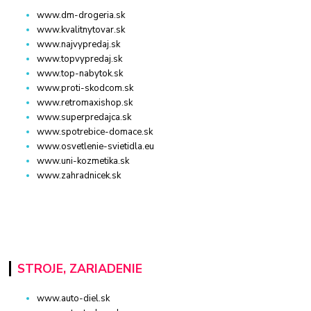
www.dm-drogeria.sk
www.kvalitnytovar.sk
www.najvypredaj.sk
www.topvypredaj.sk
www.top-nabytok.sk
www.proti-skodcom.sk
www.retromaxishop.sk
www.superpredajca.sk
www.spotrebice-domace.sk
www.osvetlenie-svietidla.eu
www.uni-kozmetika.sk
www.zahradnicek.sk
STROJE, ZARIADENIE
www.auto-diel.sk