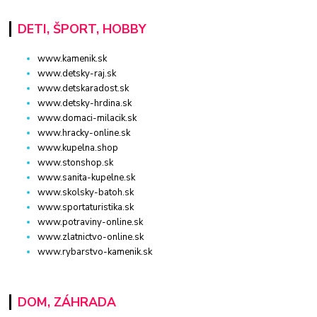
DETI, ŠPORT, HOBBY
www.kamenik.sk
www.detsky-raj.sk
www.detskaradost.sk
www.detsky-hrdina.sk
www.domaci-milacik.sk
www.hracky-online.sk
www.kupelna.shop
www.stonshop.sk
www.sanita-kupelne.sk
www.skolsky-batoh.sk
www.sportaturistika.sk
www.potraviny-online.sk
www.zlatnictvo-online.sk
www.rybarstvo-kamenik.sk
DOM, ZÁHRADA