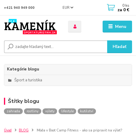
0
ks
EUR
+421 940 949 000
za
0 €
Menu
Hľadať
Kategórie blogu
Šport a turistika
Štítky blogu
zahrada
rostliny
výlety
lifestyle
kutilství
Úvod
BLOG
Móda v Boot Camp Fitness - ako sa pripraviť na výlet?