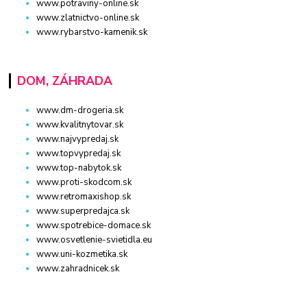
www.potraviny-online.sk
www.zlatnictvo-online.sk
www.rybarstvo-kamenik.sk
DOM, ZÁHRADA
www.dm-drogeria.sk
www.kvalitnytovar.sk
www.najvypredaj.sk
www.topvypredaj.sk
www.top-nabytok.sk
www.proti-skodcom.sk
www.retromaxishop.sk
www.superpredajca.sk
www.spotrebice-domace.sk
www.osvetlenie-svietidla.eu
www.uni-kozmetika.sk
www.zahradnicek.sk