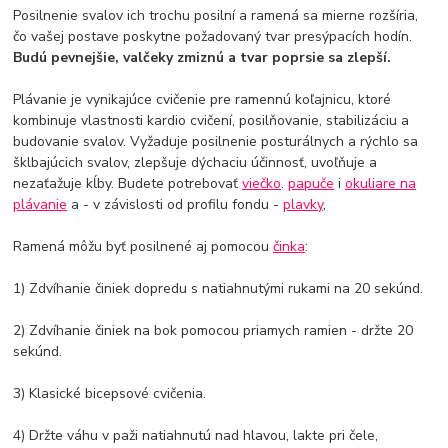
Posilnenie svalov ich trochu posilní a ramená sa mierne rozšíria,
čo vašej postave poskytne požadovaný tvar presýpacích hodín.
Budú pevnejšie, valčeky zmiznú a tvar poprsie sa zlepší.
Plávanie je vynikajúce cvičenie pre ramennú koľajnicu, ktoré
kombinuje vlastnosti kardio cvičení, posilňovanie, stabilizáciu a
budovanie svalov. Vyžaduje posilnenie posturálnych a rýchlo sa
šklbajúcich svalov, zlepšuje dýchaciu účinnosť, uvoľňuje a
nezaťažuje kĺby. Budete potrebovať
viečko
.
papuče
i
okuliare na
plávanie
a - v závislosti od profilu fondu -
plavky
,
Ramená môžu byť posilnené aj pomocou
činka
:
1) Zdvíhanie činiek dopredu s natiahnutými rukami na 20 sekúnd.
2) Zdvíhanie činiek na bok pomocou priamych ramien - držte 20
sekúnd.
3) Klasické bicepsové cvičenia.
4) Držte váhu v paži natiahnutú nad hlavou, lakte pri čele,