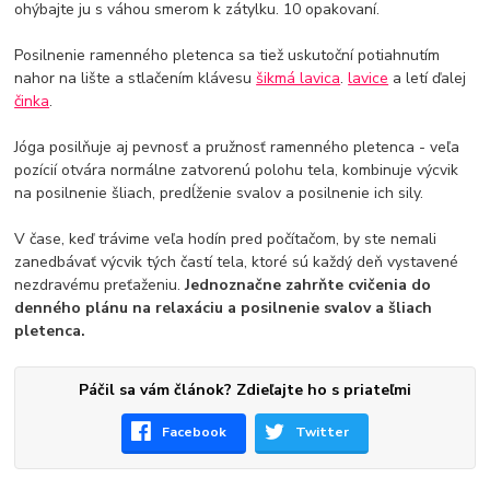
ohýbajte ju s váhou smerom k zátylku. 10 opakovaní.
Posilnenie ramenného pletenca sa tiež uskutoční potiahnutím
nahor na lište a stlačením klávesu
šikmá lavica
.
lavice
a letí ďalej
činka
.
Jóga posilňuje aj pevnosť a pružnosť ramenného pletenca - veľa
pozícií otvára normálne zatvorenú polohu tela, kombinuje výcvik
na posilnenie šliach, predĺženie svalov a posilnenie ich sily.
V čase, keď trávime veľa hodín pred počítačom, by ste nemali
zanedbávať výcvik tých častí tela, ktoré sú každý deň vystavené
nezdravému preťaženiu.
Jednoznačne zahrňte cvičenia do
denného plánu na relaxáciu a posilnenie svalov a šliach
pletenca.
Páčil sa vám článok? Zdieľajte ho s priateľmi
Facebook
Twitter