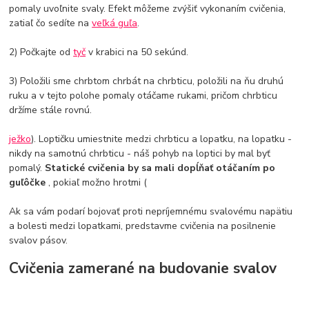
pomaly uvoľnite svaly. Efekt môžeme zvýšiť vykonaním cvičenia,
zatiaľ čo sedíte na
veľká guľa
.
2) Počkajte od
tyč
v krabici na 50 sekúnd.
3) Položili sme chrbtom chrbát na chrbticu, položili na ňu druhú
ruku a v tejto polohe pomaly otáčame rukami, pričom chrbticu
držíme stále rovnú.
ježko
). Loptičku umiestnite medzi chrbticu a lopatku, na lopatku -
nikdy na samotnú chrbticu - náš pohyb na loptici by mal byť
pomalý.
Statické cvičenia by sa mali dopĺňať otáčaním po
guľôčke
, pokiaľ možno hrotmi (
Ak sa vám podarí bojovať proti nepríjemnému svalovému napätiu
a bolesti medzi lopatkami, predstavme cvičenia na posilnenie
svalov pásov.
Cvičenia zamerané na budovanie svalov