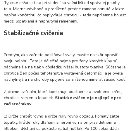
Typické držanie tela pri sedení sa veľmi líši od správnej polohy
tela. Mierne zdvíhané a predĺžené predné rameno ohnuté v lakte
napína končatinu, čo ovplyvňuje chrbticu - teda nepríjemné bolesti
medzi lopatkami a napnutými ramenami.
Stabilizačné cvičenia
Predtým, ako začnete posilňovať svaly, musíte najskôr opraviť
svoju polohu. Toto je dôležité najmä pre ženy, ktorých kĺby sú
náchylnejšie na tlak v dôsledku nižšej hustoty tkaniva. Súčasne je
chrbtica žien počas tehotenstva vystavená deformácii a je oveľa
náchylnejšia na choroby spojené so zníženou mineralizáciou kostí.
Začnime cvičením, ktoré kombinuje posilnenie a uvoľnenie krčnej
chrbtice, ramien a lopatiek.
Statické cvičenie je najlepšie pre
začiatočníkov.
1) Držte chrbát rovno a držte ruky rovno dozadu. Pomaly zaťte
lopatky, krútte ruky dlaňami smerom von a pri pravidelnom a
hlbokom dýchaní sa pokúste natiahnuť krk. Po 100 sekundách