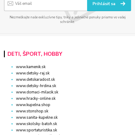
Prihlásiť sa
Nezmeškajte naše exkluzívne tipy, triky a jedinečné ponuky priamo vo vašej
schránke.
DETI, ŠPORT, HOBBY
www.kamenik.sk
www.detsky-raj.sk
www.detskaradost.sk
www.detsky-hrdina.sk
www.domaci-milacik.sk
www.hracky-online.sk
www.kupelna.shop
www.stonshop.sk
www.sanita-kupelne.sk
www.skolsky-batoh.sk
www.sportaturistika.sk