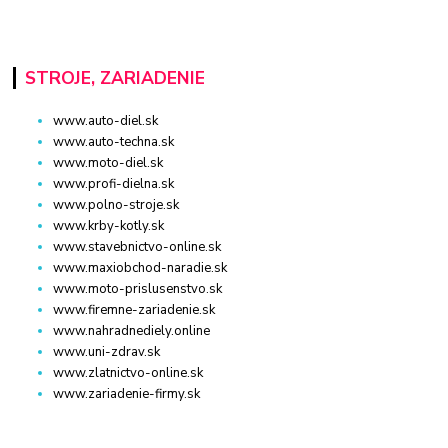
STROJE, ZARIADENIE
www.auto-diel.sk
www.auto-techna.sk
www.moto-diel.sk
www.profi-dielna.sk
www.polno-stroje.sk
www.krby-kotly.sk
www.stavebnictvo-online.sk
www.maxiobchod-naradie.sk
www.moto-prislusenstvo.sk
www.firemne-zariadenie.sk
www.nahradnediely.online
www.uni-zdrav.sk
www.zlatnictvo-online.sk
www.zariadenie-firmy.sk