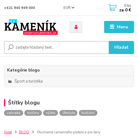
0
ks
EUR
+421 940 949 000
za
0 €
Menu
Hľadať
Kategórie blogu
Šport a turistika
Štítky blogu
zahrada
rostliny
výlety
lifestyle
kutilství
Úvod
BLOG
Posilnenie ramenného pletenca pre ženy