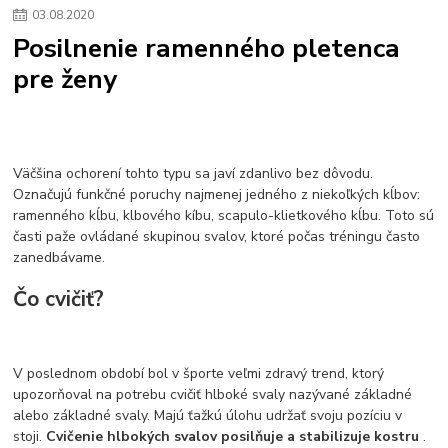
03
.
08
.
2020
Posilnenie ramenného pletenca
pre ženy
Väčšina ochorení tohto typu sa javí zdanlivo bez dôvodu.
Označujú funkčné poruchy najmenej jedného z niekoľkých kĺbov:
ramenného kĺbu, klbového kíbu, scapulo-klietkového kĺbu. Toto sú
časti paže ovládané skupinou svalov, ktoré počas tréningu často
zanedbávame.
Čo cvičiť?
V poslednom období bol v športe veľmi zdravý trend, ktorý
upozorňoval na potrebu cvičiť hlboké svaly nazývané základné
alebo základné svaly. Majú ťažkú úlohu udržať svoju pozíciu v
stoji.
Cvičenie hlbokých svalov posilňuje a stabilizuje kostru
.